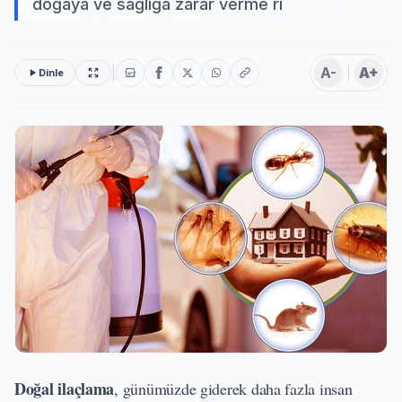
doğaya ve sağlığa zarar verme ri
A-
A+
Dinle
Doğal ilaçlama
, günümüzde giderek daha fazla insan