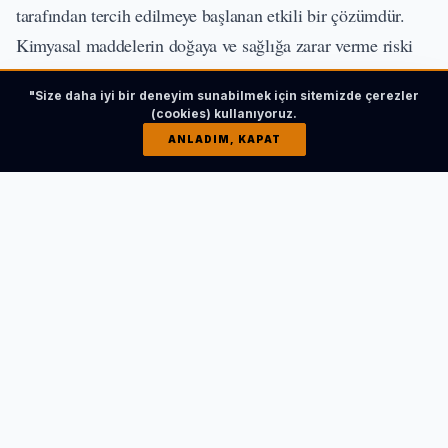
tarafından tercih edilmeye başlanan etkili bir çözümdür.
Kimyasal maddelerin doğaya ve sağlığa zarar verme riski
nedeniyle, doğal yöntemler kullanarak böcek sorunlarını
"Size daha iyi bir deneyim sunabilmek için sitemizde çerezler
çözmek önem kazanmıştır.
(cookies) kullanıyoruz.
ANLADIM, KAPAT
Doğal Böcek İlaçlamanın Önemi
Doğal ilaçlama, zararlılara karşı hem çevre dostu hem de
insan sağlığını koruyan etkili bir yöntemdir. Günümüzde
geleneksel kimyasallara olan bağımlılığı azaltmak için
tercih edilmektedir. İşte doğal ilaçlamanın bazı önemli
avantajları:
Çevre Dostu
: Kimyasal ilaçlar doğaya zarar
verebilirken, doğal ilaçlama yöntemleri çevreye zarar
vermeden zararlıları kontrol altına alır.