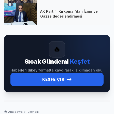
AK Parti’li Kırkpınar’dan İzmir ve
Gazze değerlendirmesi
🔥
Sıcak Gündemi
Keşfet
Haberleri dikey formatta kaydırarak, sıkılmadan oku!
KEŞFE ÇIK
Ana Sayfa
Ekonomi