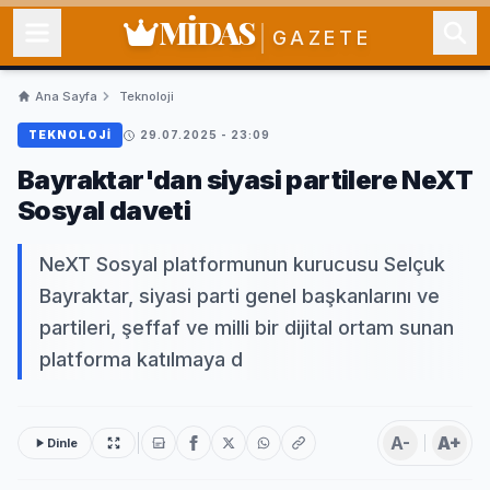
MİDAS
GAZETE
Ana Sayfa
Teknoloji
TEKNOLOJI
29.07.2025 - 23:09
Bayraktar'dan siyasi partilere NeXT
Sosyal daveti
NeXT Sosyal platformunun kurucusu Selçuk
Bayraktar, siyasi parti genel başkanlarını ve
partileri, şeffaf ve milli bir dijital ortam sunan
platforma katılmaya d
A-
A+
Dinle