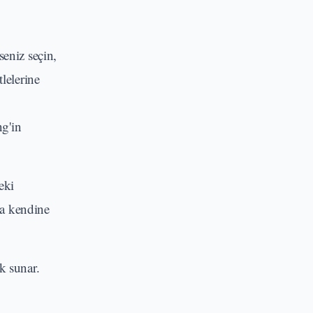
seniz seçin,
tlelerine
ng'in
eki
nda kendine
k sunar.