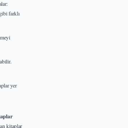
lar:
ibi farklı
ilmeyi
bilir.
aplar yer
aplar
an kitaplar