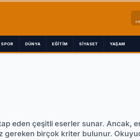
09
SPOR
DÜNYA
EĞITIM
SIYASET
YAŞAM
p eden çeşitli eserler sunar. Ancak, en
z gereken birçok kriter bulunur. Okuyu