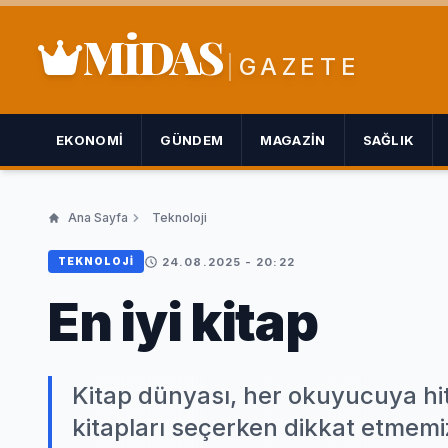
MİDAS
GAZETE
EKONOMI
GÜNDEM
MAGAZIN
SAĞLIK
Ana Sayfa
Teknoloji
24.08.2025 - 20:22
TEKNOLOJI
En iyi kitap
Kitap dünyası, her okuyucuya hita
kitapları seçerken dikkat etmemi