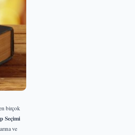
ken birçok
p Seçimi
larına ve