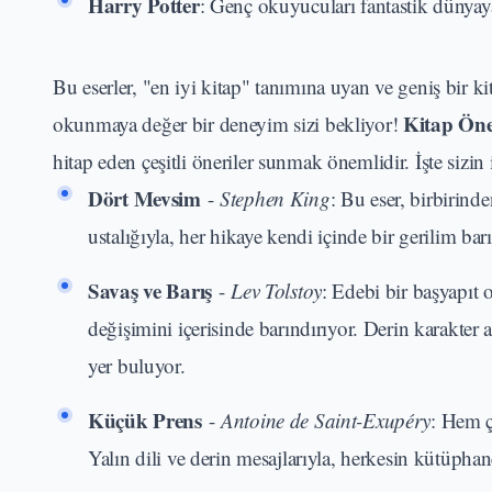
Harry Potter
: Genç okuyucuları fantastik dünyaya
Bu eserler, "en iyi kitap" tanımına uyan ve geniş bir kit
Kitap Öner
okunmaya değer bir deneyim sizi bekliyor!
hitap eden çeşitli öneriler sunmak önemlidir. İşte sizin 
Dört Mevsim
-
Stephen King
: Bu eser, birbirind
ustalığıyla, her hikaye kendi içinde bir gerilim barı
Savaş ve Barış
-
Lev Tolstoy
: Edebi bir başyapıt
değişimini içerisinde barındırıyor. Derin karakter a
yer buluyor.
Küçük Prens
-
Antoine de Saint-Exupéry
: Hem ç
Yalın dili ve derin mesajlarıyla, herkesin kütüpha