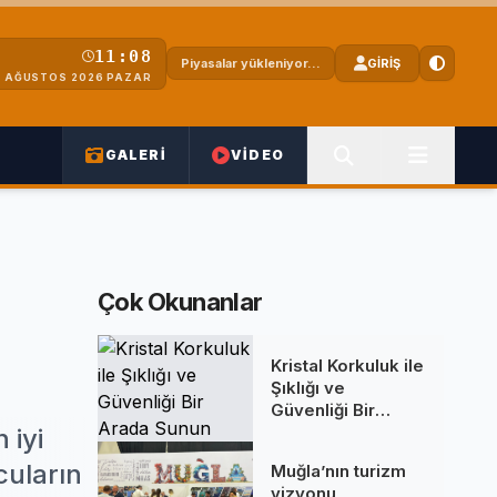
11:08
Piyasalar yükleniyor...
GİRİŞ
 AĞUSTOS 2026 PAZAR
GALERİ
VİDEO
Çok Okunanlar
Kristal Korkuluk ile
Şıklığı ve
Güvenliği Bir
Arada Sunun
 iyi
cuların
Muğla’nın turizm
vizyonu