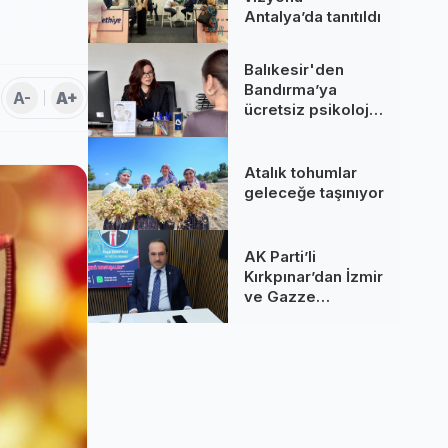
Antalya’da tanıtıldı
Balıkesir'den
Bandırma’ya
A-
A+
ücretsiz psikolojik
destek!
Atalık tohumlar
geleceğe taşınıyor
AK Parti’li
Kırkpınar’dan İzmir
ve Gazze
değerlendirmesi