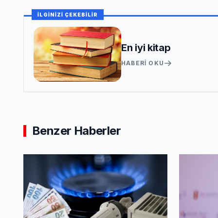
İLGİNİZİ ÇEKEBİLİR
En iyi kitap
HABERI OKU
Benzer Haberler