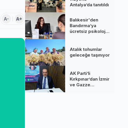
Antalya’da tanıtıldı
A-
A+
Balıkesir'den
Bandırma’ya
ücretsiz psikolojik
destek!
Atalık tohumlar
geleceğe taşınıyor
AK Parti’li
Kırkpınar’dan İzmir
ve Gazze
değerlendirmesi