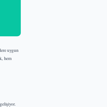
dlere uygun
ak, hem
gelişiyor.