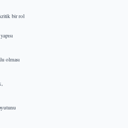
itik bir rol
 yapısı
mlu olması
k,
boyutunu