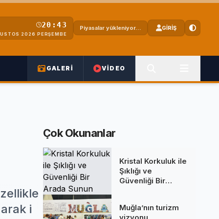
20:43
Piyasalar yükleniyor...
GİRİŞ
ĞUSTOS 2026 PERŞEMBE
GALERİ
VİDEO
Çok Okunanlar
Kristal Korkuluk ile
Şıklığı ve
Güvenliği Bir
Arada Sunun
zellikle
arak i
Muğla’nın turizm
vizyonu