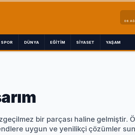
06 A
SPOR
DÜNYA
EĞITIM
SIYASET
YAŞAM
sarım
geçilmez bir parçası haline gelmiştir. Ö
endlere uygun ve yenilikçi çözümler sun