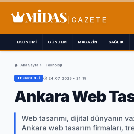
MİDAS
GAZETE
EKONOMI
GÜNDEM
MAGAZIN
SAĞLIK
Ana Sayfa
Teknoloji
24.07.2025 - 21:15
TEKNOLOJI
Ankara Web Ta
Web tasarımı, dijital dünyanın vaz
Ankara web tasarım firmaları, tr