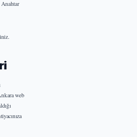
. Anahtar
iniz.
ri
ı
 Ankara web
ldığı
htiyacınıza