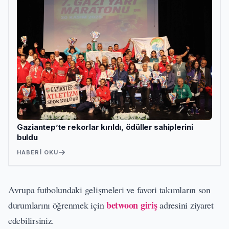
Gaziantep’te rekorlar kırıldı, ödüller sahiplerini
buldu
HABERI OKU
Avrupa futbolundaki gelişmeleri ve favori takımların son
betwoon giriş
durumlarını öğrenmek için
adresini ziyaret
edebilirsiniz.