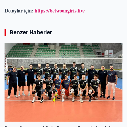
Detaylar için:
https://betwoongiris.live
Benzer Haberler