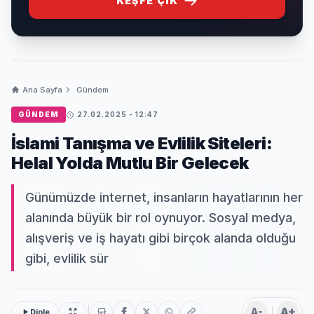
KEŞFE ÇIK
Ana Sayfa
Gündem
GÜNDEM
27.02.2025 - 12:47
İslami Tanışma ve Evlilik Siteleri:
Helal Yolda Mutlu Bir Gelecek
Günümüzde internet, insanların hayatlarının her
alanında büyük bir rol oynuyor. Sosyal medya,
alışveriş ve iş hayatı gibi birçok alanda olduğu
gibi, evlilik sür
A-
A+
Dinle