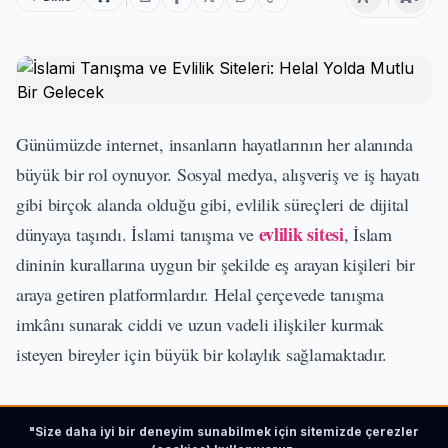
Günümüzde internet, insanların hayatlarının her alanında
büyük bir rol oynuyor. Sosyal medya, alışveriş ve iş hayatı
gibi birçok alanda olduğu gibi, evlilik süreçleri de dijital
evlilik sitesi
dünyaya taşındı. İslami tanışma ve
, İslam
dininin kurallarına uygun bir şekilde eş arayan kişileri bir
araya getiren platformlardır. Helal çerçevede tanışma
imkânı sunarak ciddi ve uzun vadeli ilişkiler kurmak
isteyen bireyler için büyük bir kolaylık sağlamaktadır.
İslami Evlilik Siteleri Nedir?
"Size daha iyi bir deneyim sunabilmek için sitemizde çerezler