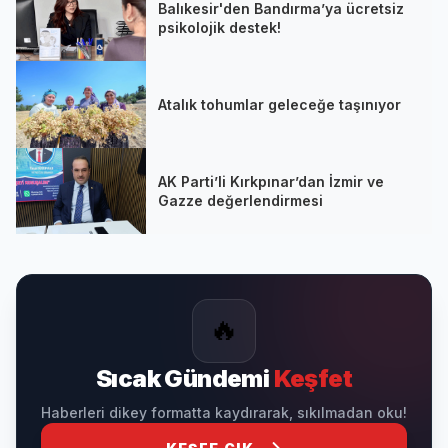
Balıkesir'den Bandırma’ya ücretsiz
psikolojik destek!
Atalık tohumlar geleceğe taşınıyor
AK Parti’li Kırkpınar’dan İzmir ve
Gazze değerlendirmesi
🔥
Sıcak Gündemi
Keşfet
Haberleri dikey formatta kaydırarak, sıkılmadan oku!