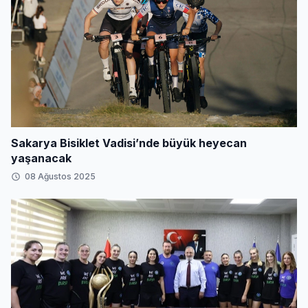
Sakarya Bisiklet Vadisi’nde büyük heyecan
yaşanacak
08 Ağustos 2025