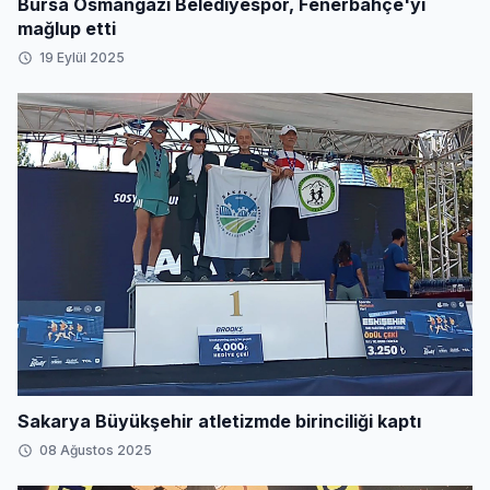
Bursa Osmangazi Belediyespor, Fenerbahçe'yi
mağlup etti
19 Eylül 2025
Sakarya Büyükşehir atletizmde birinciliği kaptı
08 Ağustos 2025