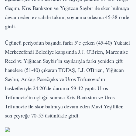
Geçim, Kris Bankston ve Yiğitcan Saybir ile skor bulmaya
devam eden ev sahibi takım, soyunma odasına 45-38 önde
girdi.
Üçüncü periyodun başında farkı 5’e çeken (45-40) Yukatel
Merkezefendi Belediye karşısında J.J. O'Brien, Marcquise
Reed ve Yiğitcan Saybir’in sayılarıyla farkı yeniden çift
hanelere (51-40) çıkaran TOFAŞ, J.J. O'Brien, Yiğitcan
Saybir, Anžejs Pasečņiks ve Uros Trifunovic’in
basketleriyle 24.20’de durumu 59-42 yaptı. Uros
Trifunovic’in üçlüğü sonrası Kris Bankston ve Uros
Trifunovic ile skor bulmaya devam eden Mavi Yeşilliler,
son çeyreğe 70-55 üstünlükle girdi.