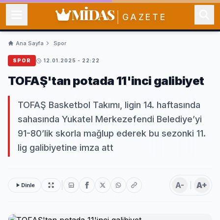
MİDAS
GAZETE
Ana Sayfa
Spor
SPOR
12.01.2025 - 22:22
TOFAŞ'tan potada 11'inci galibiyet
TOFAŞ Basketbol Takımı, ligin 14. haftasında
sahasında Yukatel Merkezefendi Belediye’yi
91-80’lik skorla mağlup ederek bu sezonki 11.
lig galibiyetine imza att
A-
A+
Dinle