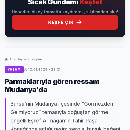
Sıcak Gündemi
Keşfet
Haberleri dikey formatta kaydırarak, sıkılmadan oku!
KEŞFE ÇIK
Ana Sayfa
Yaşam
YAŞAM
12.01.2025 - 22:21
Parmaklarıyla gören ressam
Mudanya'da
Bursa'nın Mudanya ilçesinde “Görmezden
Gelmiyoruz” temasıyla doğuştan görme
engelli Eşref Armağan’ın Tahir Paşa
Konağı’nda açtığı resim sergisi büyük beğeni