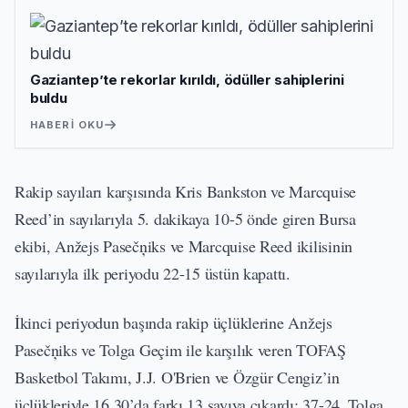
Gaziantep’te rekorlar kırıldı, ödüller sahiplerini
buldu
HABERI OKU
Rakip sayıları karşısında Kris Bankston ve Marcquise
Reed’in sayılarıyla 5. dakikaya 10-5 önde giren Bursa
ekibi, Anžejs Pasečņiks ve Marcquise Reed ikilisinin
sayılarıyla ilk periyodu 22-15 üstün kapattı.
İkinci periyodun başında rakip üçlüklerine Anžejs
Pasečņiks ve Tolga Geçim ile karşılık veren TOFAŞ
Basketbol Takımı, J.J. O'Brien ve Özgür Cengiz’in
üçlükleriyle 16.30’da farkı 13 sayıya çıkardı: 37-24. Tolga