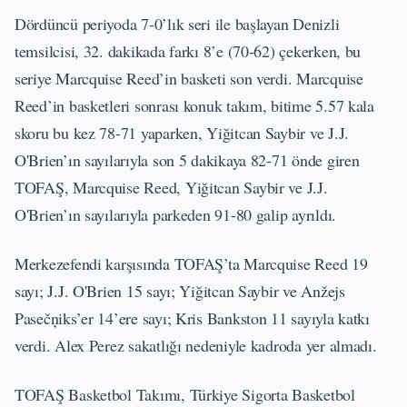
Dördüncü periyoda 7-0’lık seri ile başlayan Denizli
temsilcisi, 32. dakikada farkı 8’e (70-62) çekerken, bu
seriye Marcquise Reed’in basketi son verdi. Marcquise
Reed’in basketleri sonrası konuk takım, bitime 5.57 kala
skoru bu kez 78-71 yaparken, Yiğitcan Saybir ve J.J.
O'Brien’ın sayılarıyla son 5 dakikaya 82-71 önde giren
TOFAŞ, Marcquise Reed, Yiğitcan Saybir ve J.J.
O'Brien’ın sayılarıyla parkeden 91-80 galip ayrıldı.
Merkezefendi karşısında TOFAŞ’ta Marcquise Reed 19
sayı; J.J. O'Brien 15 sayı; Yiğitcan Saybir ve Anžejs
Pasečņiks’er 14’ere sayı; Kris Bankston 11 sayıyla katkı
verdi. Alex Perez sakatlığı nedeniyle kadroda yer almadı.
TOFAŞ Basketbol Takımı, Türkiye Sigorta Basketbol