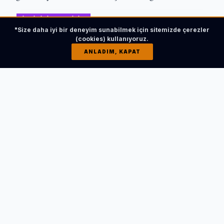
İLGİNİZİ ÇEKEBİLİR
"Size daha iyi bir deneyim sunabilmek için sitemizde çerezler
(cookies) kullanıyoruz.
ANLADIM, KAPAT
Balıkesir'den Bandırma’ya ücretsiz psikolojik
destek!
HABERI OKU
Tahir Paşa Konağı’ndaki etkinliğe Belediye Başkanı Deniz
Dalgıç ve eşi Müge Dalgıç, Belediye Başkan Yardımcısı
Baran Güneş, meclis üyeleri, engelli dernekleri üyeleri ve
sanatseverler katıldı.
Görme engelinin farkına 4 yaşında vardığını ve okulda