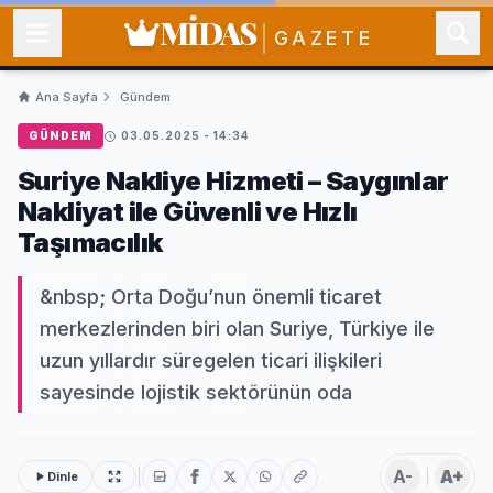
MİDAS
GAZETE
Ana Sayfa
Gündem
GÜNDEM
03.05.2025 - 14:34
Suriye Nakliye Hizmeti – Saygınlar
Nakliyat ile Güvenli ve Hızlı
Taşımacılık
&nbsp; Orta Doğu’nun önemli ticaret
merkezlerinden biri olan Suriye, Türkiye ile
uzun yıllardır süregelen ticari ilişkileri
sayesinde lojistik sektörünün oda
A-
A+
Dinle