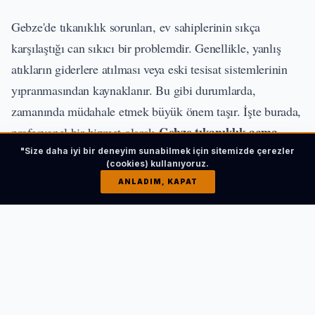
Gebze'de tıkanıklık sorunları, ev sahiplerinin sıkça
karşılaştığı can sıkıcı bir problemdir. Genellikle, yanlış
atıkların giderlere atılması veya eski tesisat sistemlerinin
yıpranmasından kaynaklanır. Bu gibi durumlarda,
zamanında müdahale etmek büyük önem taşır. İşte burada,
Gebze tıkanıklık açma
profesyonel bir hizmet olarak
servisi
devreye girer. Uzman ekipler, gelişmiş
"Size daha iyi bir deneyim sunabilmek için sitemizde çerezler
(cookies) kullanıyoruz.
teknolojilerle tıkanıklığı hızlı ve etkili bir şekilde açarak,
ANLADIM, KAPAT
evinizin günlük işleyişini yeniden sağlıklı hale getirir.
Gebze'de Tıkanıklık Nedenleri
ve Çözüm Yöntemleri
Gebze'de sıkça karşılaşılan tıkanıklık sorunları, çeşitli