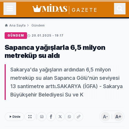
MİDAS
GAZETE
Ana Sayfa
Gündem
GÜNDEM
20.01.2025 - 19:17
Sapanca yağışlarla 6,5 milyon
metreküp su aldı
Sakarya'da yağışların ardından 6,5 milyon
metreküp su alan Sapanca Gölü'nün seviyesi
13 santimetre arttı.SAKARYA (İGFA) - Sakarya
Büyükşehir Belediyesi Su ve K
A-
A+
Dinle