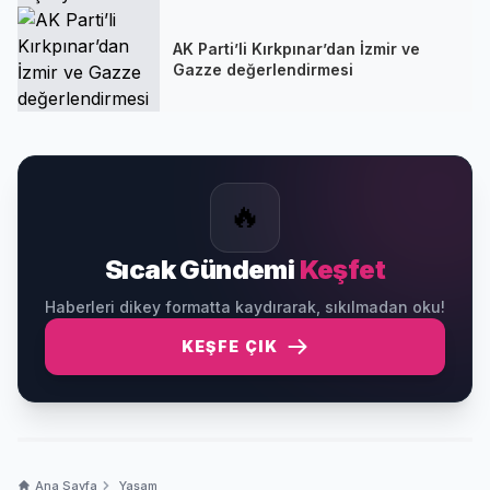
AK Parti’li Kırkpınar’dan İzmir ve
Gazze değerlendirmesi
🔥
Sıcak Gündemi
Keşfet
Haberleri dikey formatta kaydırarak, sıkılmadan oku!
KEŞFE ÇIK
Ana Sayfa
Yaşam