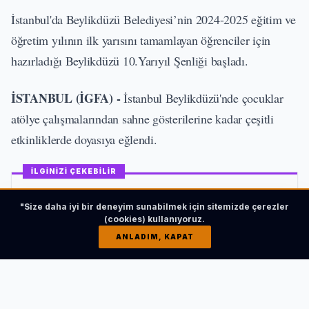
İstanbul'da Beylikdüzü Belediyesi’nin 2024-2025 eğitim ve
öğretim yılının ilk yarısını tamamlayan öğrenciler için
hazırladığı Beylikdüzü 10.Yarıyıl Şenliği başladı.
İSTANBUL (İGFA) -
İstanbul Beylikdüzü'nde çocuklar
atölye çalışmalarından sahne gösterilerine kadar çeşitli
etkinliklerde doyasıya eğlendi.
İLGİNİZİ ÇEKEBİLİR
"Size daha iyi bir deneyim sunabilmek için sitemizde çerezler
(cookies) kullanıyoruz.
ANLADIM, KAPAT
Balıkesir'den Bandırma’ya ücretsiz psikolojik
destek!
HABERI OKU