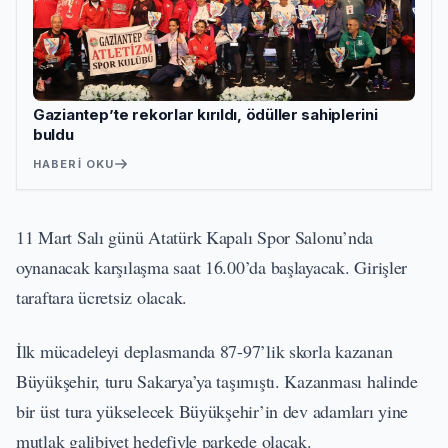
Gaziantep’te rekorlar kırıldı, ödüller sahiplerini
buldu
HABERI OKU
11 Mart Salı günü Atatürk Kapalı Spor Salonu’nda
oynanacak karşılaşma saat 16.00’da başlayacak. Girişler
taraftara ücretsiz olacak.
İlk mücadeleyi deplasmanda 87-97’lik skorla kazanan
Büyükşehir, turu Sakarya’ya taşımıştı. Kazanması halinde
bir üst tura yükselecek Büyükşehir’in dev adamları yine
mutlak galibiyet hedefiyle parkede olacak.