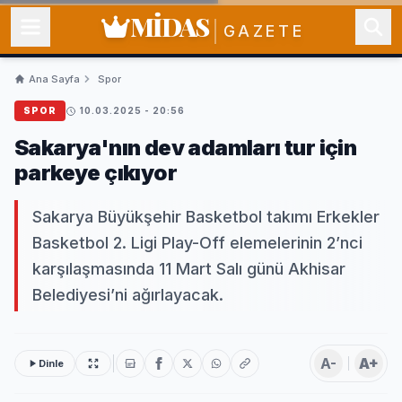
MİDAS
GAZETE
Ana Sayfa
Spor
SPOR
10.03.2025 - 20:56
Sakarya'nın dev adamları tur için
parkeye çıkıyor
Sakarya Büyükşehir Basketbol takımı Erkekler
Basketbol 2. Ligi Play-Off elemelerinin 2’nci
karşılaşmasında 11 Mart Salı günü Akhisar
Belediyesi’ni ağırlayacak.
A-
A+
Dinle