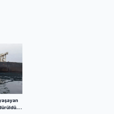
 yaşayan
ürüldü...