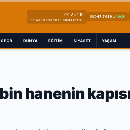
12:18
USD
47,7436
▲ %0,18
08 AĞUSTOS 2026 CUMARTESI
SPOR
DÜNYA
EĞITIM
SIYASET
YAŞAM
 bin hanenin kapıs