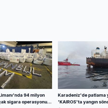
Limanı'nda 94 milyon
Karadeniz'de patlama
çak sigara operasyonu...
'KAIROS'ta yangın sönd