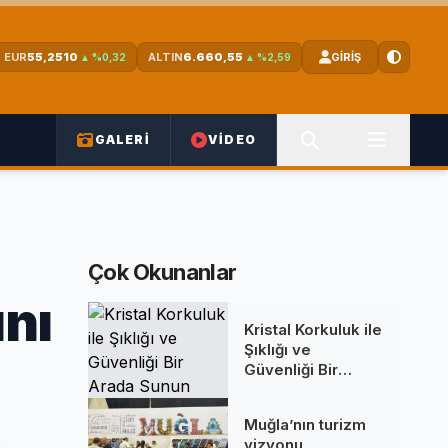
EUR
55,2510
ALTIN
6.660,55
GİRİŞ
▲ %0,32
▲ %2,59
GALERİ
VİDEO
Çok Okunanlar
ını
Kristal Korkuluk ile
Şıklığı ve
Güvenliği Bir
Arada Sunun
Muğla’nın turizm
vizyonu