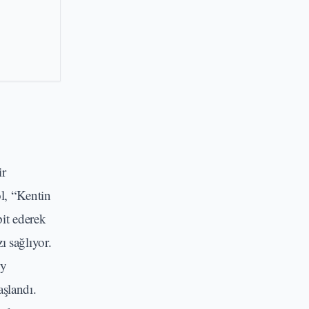
ir
l, “Kentin
pit ederek
ı sağlıyor.
oy
aşlandı.