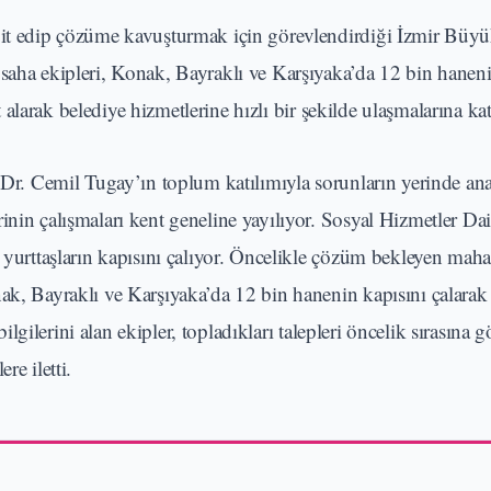
spit edip çözüme kavuşturmak için görevlendirdiği İzmir Büyü
 saha ekipleri, Konak, Bayraklı ve Karşıyaka’da 12 bin haneni
ot alarak belediye hizmetlerine hızlı bir şekilde ulaşmalarına kat
r. Cemil Tugay’ın toplum katılımıyla sorunların yerinde anal
inin çalışmaları kent geneline yayılıyor. Sosyal Hizmetler Dai
 yurttaşların kapısını çalıyor. Öncelikle çözüm bekleyen maha
nak, Bayraklı ve Karşıyaka’da 12 bin hanenin kapısını çalara
bilgilerini alan ekipler, topladıkları talepleri öncelik sırasına g
re iletti.