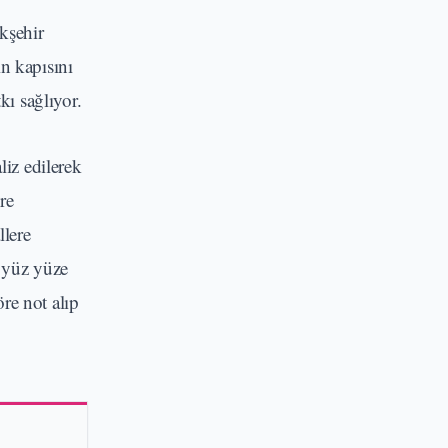
kşehir
n kapısını
kı sağlıyor.
iz edilerek
re
llere
k yüz yüze
öre not alıp