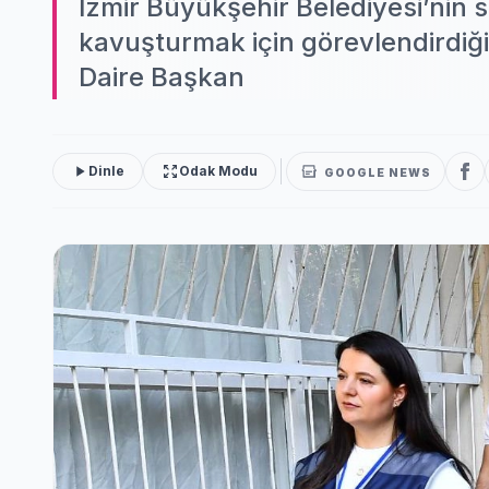
İzmir Büyükşehir Belediyesi’nin 
kavuşturmak için görevlendirdiği
Daire Başkan
Dinle
Odak Modu
GOOGLE NEWS