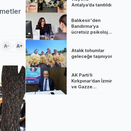
Antalya’da tanıtıldı
zmetler
Balıkesir'den
Bandırma’ya
ücretsiz psikolojik
destek!
A-
A+
Atalık tohumlar
geleceğe taşınıyor
AK Parti’li
Kırkpınar’dan İzmir
ve Gazze
değerlendirmesi