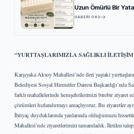
Uzun Ömürlü Bir Yata
HABERI OKU
“YURTTAŞLARIMIZLA SAĞLIKLI İLETİŞİ
Karşıyaka Aksoy Mahallesi’nde ileri yaştaki yurttaşlara
Belediyesi Sosyal Hizmetler Dairesi Başkanlığı’nda S
farklı mahallelerinde hemşehrilerimizi birebir ziyaret 
çözümleri hızlandırmayı amaçlıyoruz. Bu ziyaretler ayn
İhtiyaç duyduklarında yanlarında olduğumuzu hissett
Mahallesi’nde ziyaretlerimizi tamamladık. İletilen talep