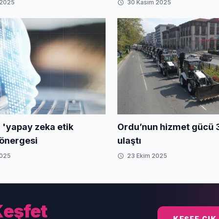
mha edildi
VIRAT'ın çeki operasy
 2025
30 Kasım 2025
sürüyor
Ordu’nun hizmet gücü 
'yapay zeka etik
ulaştı
yönergesi
2025
23 Ekim 2025
eşfet
KEŞFE ÇIK