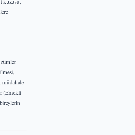
üt kuzusu,
lere
çözümler
ilmesi,
rek müdahale
er (Emekli
bireylerin