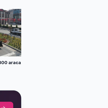
onu
300 araca