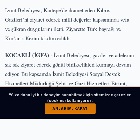
İzmit Belediyesi, Kartepe’de ikamet eden Kıbrıs
Gazileri’ni ziyaret ederek milli değerler kapsamında vefa
ve şükran duygularını iletti. Ziyarette Türk bayrağı ve
Kur’an-ı Kerim takdim edildi
KOCAELİ (İGFA) -
İzmit Belediyesi, gaziler ve ailelerini
sık sık ziyaret ederek gönül birliktelikleri kurmaya devam
ediyor. Bu kapsamda İzmit Belediyesi Sosyal Destek
Hizmetleri Müdürlüğü Şehit ve Gazi Hizmetleri Birimi,
Kartepe’de ikamet eden Kıbrıs Gazileri ve ailelerini ziyaret
"Size daha iyi bir deneyim sunabilmek için sitemizde çerezler
etti. Anlamlı ziyaretlerde Kıbrıs Gazileri Abdullah Alyörük
(cookies) kullanıyoruz.
ANLADIM, KAPAT
ve Mehmet Sıddık Özekli’ye minnet ve şükran duyguları
ifade edildi.
İLGİNİZİ ÇEKEBİLİR