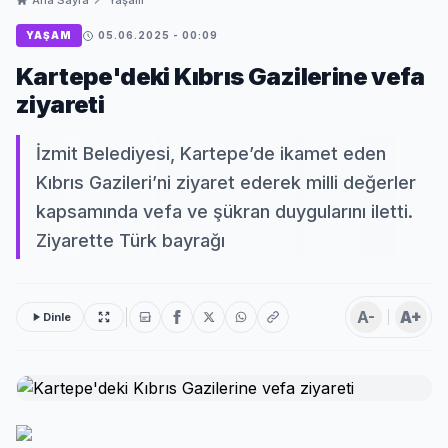
Ana Sayfa
Yaşam
YAŞAM
05.06.2025 - 00:09
Kartepe'deki Kıbrıs Gazilerine vefa
ziyareti
İzmit Belediyesi, Kartepe’de ikamet eden
Kıbrıs Gazileri’ni ziyaret ederek milli değerler
kapsamında vefa ve şükran duygularını iletti.
Ziyarette Türk bayrağı
A-
A+
Dinle