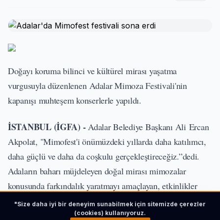
Doğayı koruma bilinci ve kültürel mirası yaşatma
vurgusuyla düzenlenen Adalar Mimoza Festivali'nin
kapanışı muhteşem konserlerle yapıldı.
İSTANBUL (İGFA) -
Adalar Belediye Başkanı Ali Ercan
Akpolat, "Mimofest'i önümüzdeki yıllarda daha katılımcı,
daha güçlü ve daha da coşkulu gerçekleştireceğiz.”dedi.
Adaların baharı müjdeleyen doğal mirası mimozalar
konusunda farkındalık yaratmayı amaçlayan, etkinlikler
kapsamında toplantılara, konserlere, atölyelere yer verilen
"Size daha iyi bir deneyim sunabilmek için sitemizde çerezler
altı günlük festival boyunca yüze yakın Adalı kadının
(cookies) kullanıyoruz.