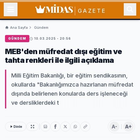
MİDAS
GAZETE
Ana Sayfa
Gündem
GÜNDEM
10.03.2025 - 20:56
MEB'den müfredat dışı eğitim ve
tahta renkleri ile ilgili açıklama
Milli Eğitim Bakanlığı, bir eğitim sendikasının,
okullarda "Bakanlığımızca hazırlanan müfredat
dışında belirlenen konularda ders işleneceği
ve dersliklerdeki t
A-
A+
Dinle