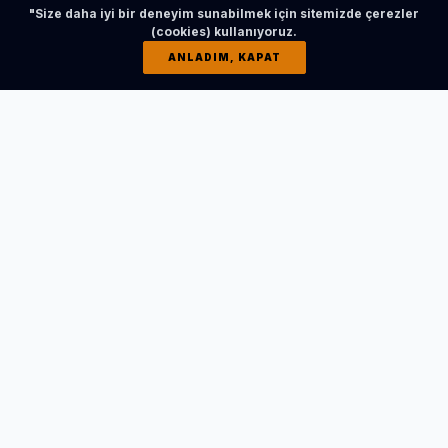
"Size daha iyi bir deneyim sunabilmek için sitemizde çerezler
İLGİNİZİ ÇEKEBİLİR
(cookies) kullanıyoruz.
ANLADIM, KAPAT
Uzun Ömürlü Bir Yatak İçin Malzeme Kalitesi
HABERI OKU
Can Can ve Arkadaşları
Son olarak Sosyal Gelişim Merkezi’nde (SGM) sahnelenen
“Can Can ve Arkadaşları” adlı tiyatro oyunuyla minik
izleyiciler oldukça eğlenceli dakikalar geçirdi.
Büyük ilgi gördü
Yazarlığını ve yönetmenliğini Fatih Sancaklı’nın üstlendiği
eğitici ve eğlenceli tiyatro oyunu, renkli karakterleri ve