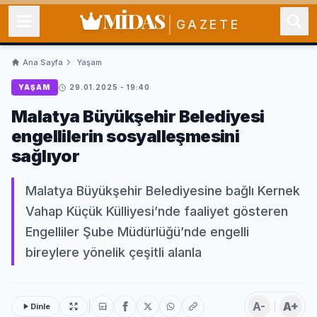
MİDAS
GAZETE
Ana Sayfa
Yaşam
YAŞAM
29.01.2025 - 19:40
Malatya Büyükşehir Belediyesi
engellilerin sosyalleşmesini
sağlıyor
Malatya Büyükşehir Belediyesine bağlı Kernek
Vahap Küçük Külliyesi’nde faaliyet gösteren
Engelliler Şube Müdürlüğü’nde engelli
bireylere yönelik çeşitli alanla
A-
A+
Dinle