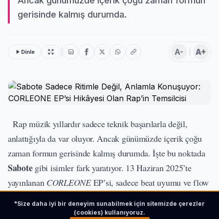
Ancak günümüzde içerik çoğu zaman formun
gerisinde kalmış durumda.
A-
A+
Dinle
Rap müzik yıllardır sadece teknik başarılarla değil,
anlattığıyla da var oluyor.
Ancak günümüzde içerik çoğu
zaman formun gerisinde kalmış durumda.
İşte bu noktada
Sabote
gibi isimler fark yaratıyor.
13 Haziran 2025’te
yayınlanan
CORLEONE
EP’si, sadece beat uyumu ve flow
başarısıyla değil; taşıdığı anlam ve anlattığı hikâyelerle
"Size daha iyi bir deneyim sunabilmek için sitemizde çerezler
değer kazanıyor.
EP'deki dört parça –
ROSEEEE
,
(cookies) kullanıyoruz.