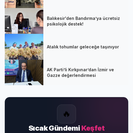
Balıkesir'den Bandırma’ya ücretsiz
psikolojik destek!
Atalık tohumlar geleceğe taşınıyor
AK Parti’li Kırkpınar’dan İzmir ve
Gazze değerlendirmesi
🔥
Sıcak Gündemi
Keşfet