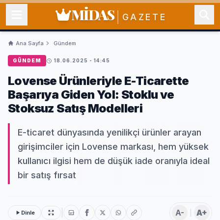
MİDAS
GAZETE
Ana Sayfa
Gündem
GÜNDEM
18.06.2025 - 14:45
Lovense Ürünleriyle E-Ticarette
Başarıya Giden Yol: Stoklu ve
Stoksuz Satış Modelleri
E-ticaret dünyasında yenilikçi ürünler arayan
girişimciler için Lovense markası, hem yüksek
kullanıcı ilgisi hem de düşük iade oranıyla ideal
bir satış fırsat
A-
A+
Dinle