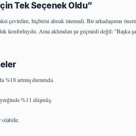
İçin Tek Seçenek Oldu”
ksi çevirdim, hiçbirisi almak istemedi. Bir arkadaşımın öneri
culuk konforluydu. Ama aklımdan şu geçmedi değil: "Başka ş
eler
ılda %18 artmış durumda.
k çeyreğinde %11 düşmüş.
olabilir.