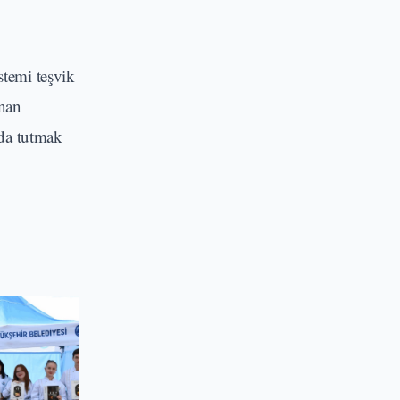
stemi teşvik
anan
nda tutmak