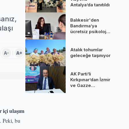
Antalya’da tanıtıldı
sanız,
Balıkesir'den
Bandırma’ya
laşı
ücretsiz psikolojik
destek!
Atalık tohumlar
A-
A+
geleceğe taşınıyor
AK Parti’li
Kırkpınar’dan İzmir
ve Gazze
değerlendirmesi
r içi ulaşım
. Peki, bu