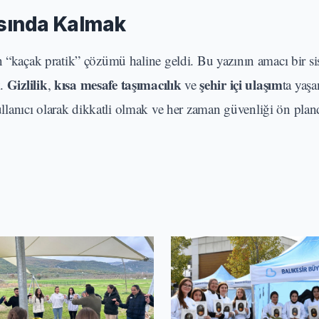
asında Kalmak
ın “kaçak pratik” çözümü haline geldi. Bu yazının amacı bir si
Gizlilik
kısa mesafe taşımacılık
şehir içi ulaşım
k.
,
ve
ta yaş
 kullanıcı olarak dikkatli olmak ve her zaman güvenliği ön pla