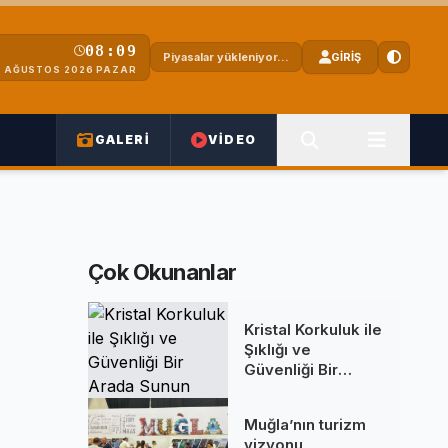
08:09
Piyasalar yükleniyor...
GİRİŞ
 AĞUSTOS 2026 PAZAR
GALERİ
VİDEO
Çok Okunanlar
Kristal Korkuluk ile
Şıklığı ve
Güvenliği Bir
Arada Sunun
Muğla’nın turizm
vizyonu