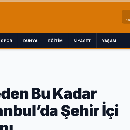
09
SPOR
DÜNYA
EĞITIM
SIYASET
YAŞAM
eden Bu Kadar
anbul’da Şehir İçi
nı