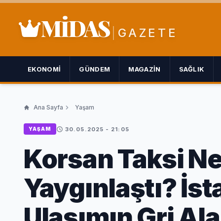
MİDAS
GAZETE
EKONOMI
GÜNDEM
MAGAZIN
SAĞLIK
Ana Sayfa
Yaşam
30.05.2025 - 21:05
YAŞAM
Korsan Taksi N
Yaygınlaştı? İst
Ulaşımın Gri Ala