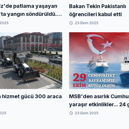
z'de patlama yaşayan
Bakan Tekin Pakistanlı
ta yangın söndürüldü...
öğrencileri kabul etti
 çeki operasyonu
 2025
23 Ekim 2025
MSB'den asırlık Cumhu
 hizmet gücü 300 araca
yaraşır etkinlikler... 24
limanı ziyaret edecek
2025
23 Ekim 2025