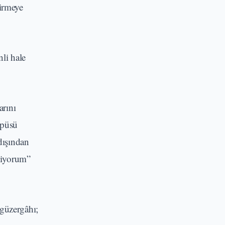
dirmeye
li hale
arını
mpüsü
dışından
iliyorum”
 güzergâhı;