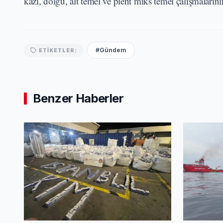
kazı, dolgu, alt temel ve plent miks temel çalışmalarının
#Gündem
ETIKETLER:
Benzer Haberler