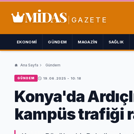
MİDAS
GAZETE
EKONOMI
GÜNDEM
MAGAZIN
SAĞLIK
Ana Sayfa
Gündem
19.06.2025 - 10:18
GÜNDEM
Konya'da Ardıçl
kampüs trafiği r