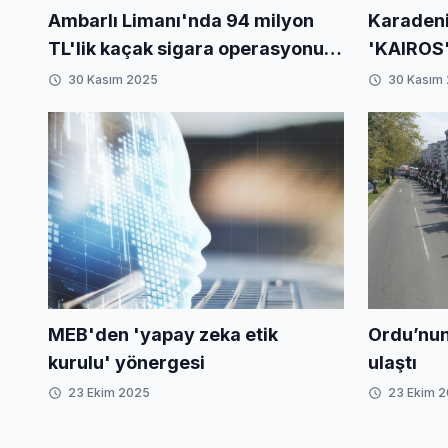
Ambarlı Limanı'nda 94 milyon
Karadeni
TL'lik kaçak sigara operasyonu...
'KAIROS'
Tamamı imha edildi
VIRAT'ın
30 Kasım 2025
30 Kasım
sürüyor
Ordu’nun
MEB'den 'yapay zeka etik
ulaştı
kurulu' yönergesi
23 Ekim 2025
23 Ekim 