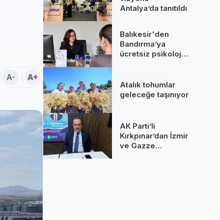
Antalya’da tanıtıldı
Balıkesir'den
Bandırma’ya
ücretsiz psikolojik
destek!
A-
A+
Atalık tohumlar
geleceğe taşınıyor
AK Parti’li
Kırkpınar’dan İzmir
ve Gazze
değerlendirmesi