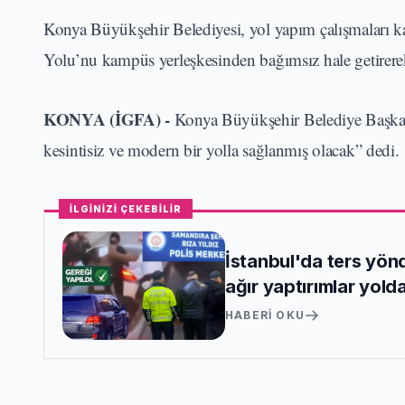
Konya Büyükşehir Belediyesi, yol yapım çalışmaları 
Yolu’nu kampüs yerleşkesinden bağımsız hale getirere
KONYA (İGFA) -
Konya Büyükşehir Belediye Başkan
kesintisiz ve modern bir yolla sağlanmış olacak” dedi.
İLGİNİZİ ÇEKEBİLİR
İstanbul'da ters yönd
ağır yaptırımlar yold
HABERI OKU