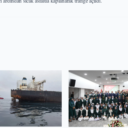
 ardından sıcak asfaltla kaplanarak trafiğe açıldı.