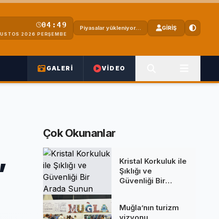
04:49
Piyasalar yükleniyor...
GİRİŞ
ĞUSTOS 2026 PERŞEMBE
GALERİ
VİDEO
Çok Okunanlar
,
Kristal Korkuluk ile
Şıklığı ve
Güvenliği Bir
Arada Sunun
Muğla’nın turizm
vizyonu