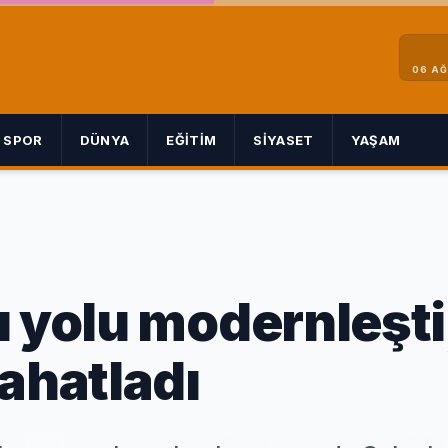
06 A
SPOR
DÜNYA
EĞITIM
SIYASET
YAŞAM
ı yolu modernleşti
ahatladı