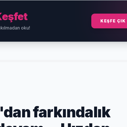
eşfet
KEŞFE ÇIK
sıkılmadan oku!
'dan farkındalık