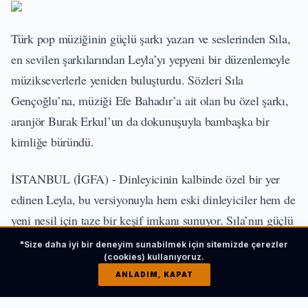
Türk pop müziğinin güçlü şarkı yazarı ve seslerinden Sıla,
en sevilen şarkılarından Leyla’yı yepyeni bir düzenlemeyle
müzikseverlerle yeniden buluşturdu. Sözleri Sıla
Gençoğlu’na, müziği Efe Bahadır’a ait olan bu özel şarkı,
aranjör Burak Erkul’un da dokunuşuyla bambaşka bir
kimliğe büründü.
İSTANBUL (İGFA) - Dinleyicinin kalbinde özel bir yer
edinen Leyla, bu versiyonuyla hem eski dinleyiciler hem de
yeni nesil için taze bir keşif imkanı sunuyor. Sıla’nın güçlü
vokali ile duygusal yapısını daha da derinleştiren yeni
"Size daha iyi bir deneyim sunabilmek için sitemizde çerezler
(cookies) kullanıyoruz.
Leyla
, Burak Erkul’un mimalizm ile derinliği harmanlayan
ANLADIM, KAPAT
modern düzenlemesiyle adeta yeniden doğdu.