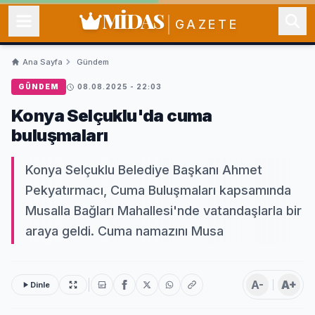
MİDAS
GAZETE
Ana Sayfa
Gündem
GÜNDEM
08.08.2025 - 22:03
Konya Selçuklu'da cuma
buluşmaları
Konya Selçuklu Belediye Başkanı Ahmet
Pekyatırmacı, Cuma Buluşmaları kapsamında
Musalla Bağları Mahallesi'nde vatandaşlarla bir
araya geldi. Cuma namazını Musa
A-
A+
Dinle