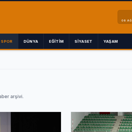
06 A
SPOR
DÜNYA
EĞITIM
SIYASET
YAŞAM
aber arşivi.