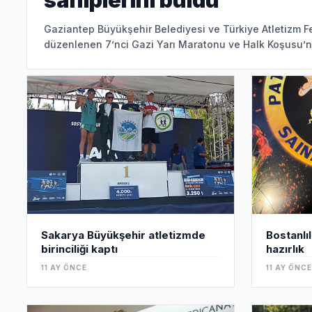
sahiplerini buldu
Gaziantep Büyükşehir Belediyesi ve Türkiye Atletizm F
düzenlenen 7’nci Gazi Yarı Maratonu ve Halk Koşusu’
sporcular ö
Sakarya Büyükşehir atletizmde
Bostanlı
birinciliği kaptı
hazırlık
11 AY ÖNCE
11 AY ÖNCE