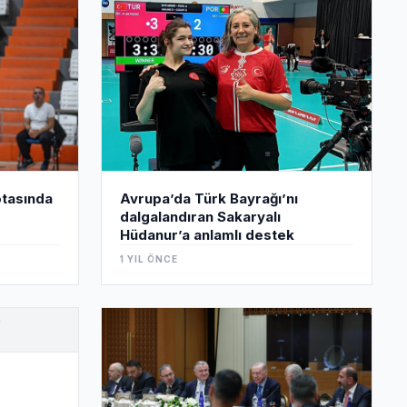
Avrupa’da Türk Bayrağı’nı
otasında
dalgalandıran Sakaryalı
Hüdanur’a anlamlı destek
1 YIL ÖNCE