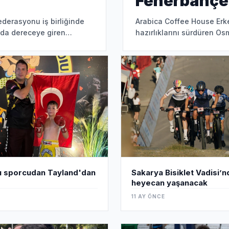
Fenerbahçe'
ederasyonu iş birliğinde
Arabica Coffee House Erke
nda dereceye giren
hazırlıklarını sürdüren O
Fenerbahçe i
lı sporcudan Tayland'dan
Sakarya Bisiklet Vadisi’
heyecan yaşanacak
11 AY ÖNCE