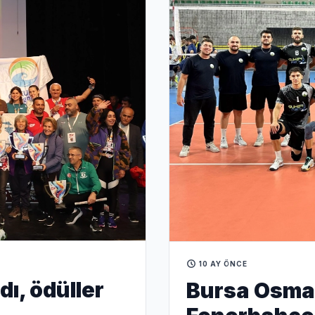
10 AY ÖNCE
dı, ödüller
Bursa Osman