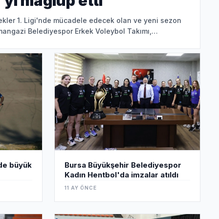
yi mağlup etti
kler 1. Ligi'nde mücadele edecek olan ve yeni sezon
smangazi Belediyespor Erkek Voleybol Takımı,
nde büyük
Bursa Büyükşehir Belediyespor
Kadın Hentbol'da imzalar atıldı
11 AY ÖNCE