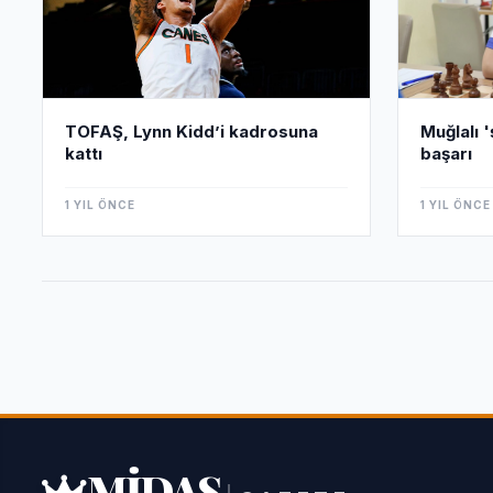
Muğlalı 
TOFAŞ, Lynn Kidd’i kadrosuna
başarı
kattı
1 YIL ÖNCE
1 YIL ÖNCE
MİDAS