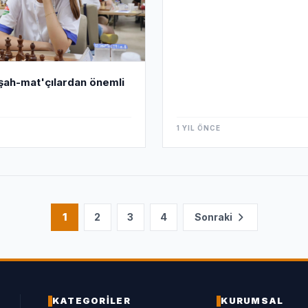
'şah-mat'çılardan önemli
1 YIL ÖNCE
1
2
3
4
Sonraki
KATEGORİLER
KURUMSAL