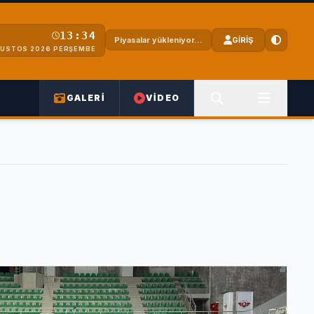
13:34
Piyasalar yükleniyor...
GİRİŞ
ĞUSTOS 2026 PERŞEMBE
GALERİ
VİDEO