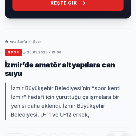
KEŞFE ÇIK
Ana Sayfa
Spor
SPOR
20.01.2025 - 19:06
İzmir’de amatör altyapılara can
suyu
İzmir Büyükşehir Belediyesi’nin “spor kenti
İzmir” hedefi için yürüttüğü çalışmalara bir
yenisi daha eklendi. İzmir Büyükşehir
Belediyesi, U-11 ve U-12 erkek,