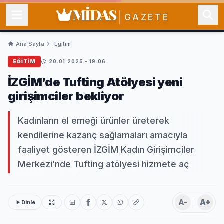
MİDAS
GAZETE
Ana Sayfa
Eğitim
EĞITIM
20.01.2025 - 19:06
İZGİM’de Tufting Atölyesi yeni
girişimciler bekliyor
Kadınların el emeği ürünler üreterek
kendilerine kazanç sağlamaları amacıyla
faaliyet gösteren İZGİM Kadın Girişimciler
Merkezi’nde Tufting atölyesi hizmete aç
A-
A+
Dinle