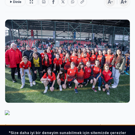
A-
A+
Dinle
İzmir Büyükşehir Belediyesi’nin “spor kenti İzmir” hedefi
"Size daha iyi bir deneyim sunabilmek için sitemizde çerezler