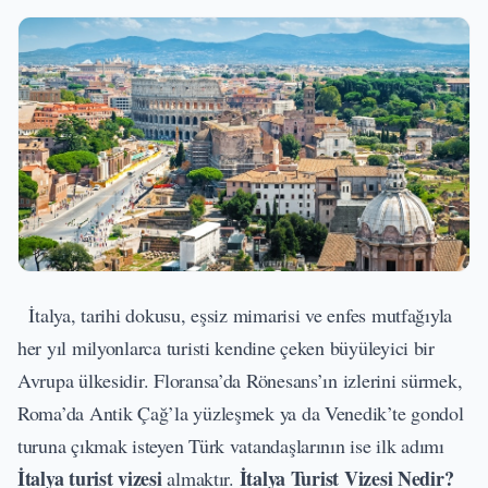
İtalya, tarihi dokusu, eşsiz mimarisi ve enfes mutfağıyla
her yıl milyonlarca turisti kendine çeken büyüleyici bir
Avrupa ülkesidir. Floransa’da Rönesans’ın izlerini sürmek,
Roma’da Antik Çağ’la yüzleşmek ya da Venedik’te gondol
turuna çıkmak isteyen Türk vatandaşlarının ise ilk adımı
İtalya turist vizesi
İtalya Turist Vizesi Nedir?
almaktır.