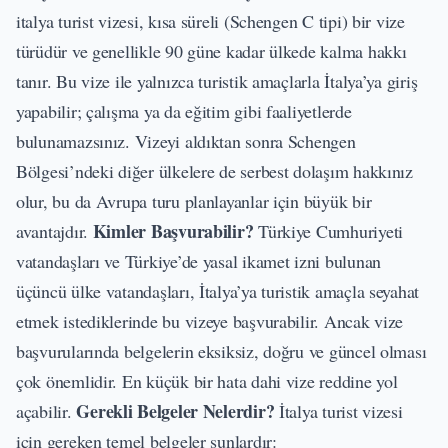
italya turist vizesi
, kısa süreli (Schengen C tipi) bir vize
türüdür ve genellikle 90 güne kadar ülkede kalma hakkı
tanır. Bu vize ile yalnızca turistik amaçlarla İtalya’ya giriş
yapabilir; çalışma ya da eğitim gibi faaliyetlerde
bulunamazsınız. Vizeyi aldıktan sonra Schengen
Bölgesi’ndeki diğer ülkelere de serbest dolaşım hakkınız
olur, bu da Avrupa turu planlayanlar için büyük bir
Kimler Başvurabilir?
avantajdır.
Türkiye Cumhuriyeti
vatandaşları ve Türkiye’de yasal ikamet izni bulunan
üçüncü ülke vatandaşları, İtalya’ya turistik amaçla seyahat
etmek istediklerinde bu vizeye başvurabilir. Ancak vize
başvurularında belgelerin eksiksiz, doğru ve güncel olması
çok önemlidir. En küçük bir hata dahi vize reddine yol
Gerekli Belgeler Nelerdir?
açabilir.
İtalya turist vizesi
için gereken temel belgeler şunlardır: