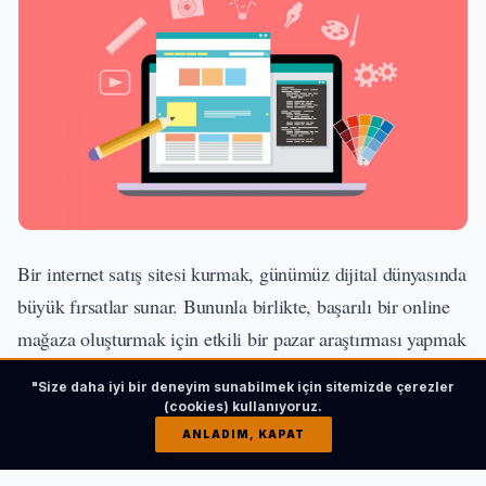
Bir internet satış sitesi kurmak, günümüz dijital dünyasında
büyük fırsatlar sunar. Bununla birlikte, başarılı bir online
mağaza oluşturmak için etkili bir pazar araştırması yapmak
ve hedef kitlenizi doğru bir şekilde belirlemek şarttır.
"Size daha iyi bir deneyim sunabilmek için sitemizde çerezler
Ayrıca, profesyonel bir web sitesi tasarımı ile kullanıcı
(cookies) kullanıyoruz.
deneyimini ön planda tutarak, müşterilerin ilgisini çekmek
ANLADIM, KAPAT
ve satışlarınızı artırmak mümkündür.