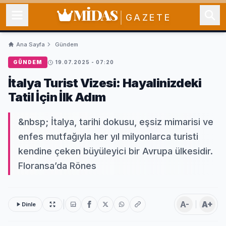
MİDAS
GAZETE
Ana Sayfa
Gündem
GÜNDEM
19.07.2025 - 07:20
İtalya Turist Vizesi: Hayalinizdeki
Tatil İçin İlk Adım
&nbsp; İtalya, tarihi dokusu, eşsiz mimarisi ve
enfes mutfağıyla her yıl milyonlarca turisti
kendine çeken büyüleyici bir Avrupa ülkesidir.
Floransa’da Rönes
A-
A+
Dinle