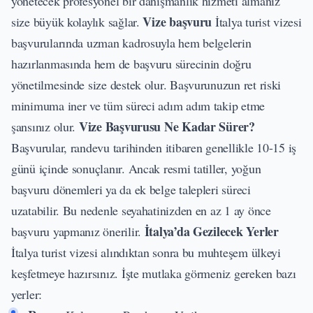
yönetecek profesyonel bir danışmanlık hizmeti almanız
Vize başvuru
size büyük kolaylık sağlar.
İtalya turist vizesi
başvurularında uzman kadrosuyla hem belgelerin
hazırlanmasında hem de başvuru sürecinin doğru
yönetilmesinde size destek olur. Başvurunuzun ret riski
minimuma iner ve tüm süreci adım adım takip etme
Vize Başvurusu Ne Kadar Sürer?
şansınız olur.
Başvurular, randevu tarihinden itibaren genellikle 10-15 iş
günü içinde sonuçlanır. Ancak resmi tatiller, yoğun
başvuru dönemleri ya da ek belge talepleri süreci
uzatabilir. Bu nedenle seyahatinizden en az 1 ay önce
İtalya’da Gezilecek Yerler
başvuru yapmanız önerilir.
İtalya turist vizesi alındıktan sonra bu muhteşem ülkeyi
keşfetmeye hazırsınız. İşte mutlaka görmeniz gereken bazı
yerler: