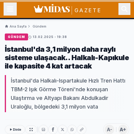
MİDAS
GAZETE
Ana Sayfa
Gündem
GÜNDEM
13.02.2025 - 19:38
İstanbul'da 3,1 milyon daha raylı
sisteme ulaşacak.. Halkalı-Kapıkule
ile kapasite 4 kat artacak
İstanbul'da Halkalı-Ispartakule Hızlı Tren Hattı
TBM-2 Işık Görme Töreni'nde konuşan
Ulaştırma ve Altyapı Bakanı Abdulkadir
Uraloğlu, bölgedeki 3,1 milyon vata
A-
A+
Dinle