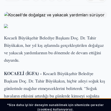
Kocaeli Büyükşehir Belediye Başkanı Doç. Dr. Tahir
Büyükakın, her yıl kış aylarında gerçekleştirilen doğalgaz
ve yakacak yardımlarının bu dönemde de devam ettiğini
duyurdu.
KOCAELİ (İGFA) -
Kocaeli Büyükşehir Belediye
Başkanı Doç. Dr. Tahir Büyükakın, hiçbir aileyi soğuk kış
günlerinde mağdur etmeyeceklerini belirterek “Soğuk
havaların etkisini artırdığı bu günlerde kimseyi soğukta
bırakmamak için ihtiyaç sahibi ailelerimize aylık 1.000 TL
"Size daha iyi bir deneyim sunabilmek için sitemizde çerezler
doğalgaz ve yakacak desteği sağlamaya devam ediyoruz.
(cookies) kullanıyoruz.