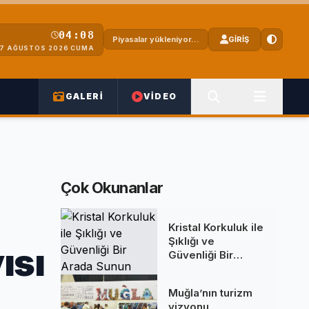
04:08
Piyasalar yükleniyor...
GİRİŞ
7 AĞUSTOS 2026 CUMA
GALERİ
VİDEO
Çok Okunanlar
Kristal Korkuluk ile
Şıklığı ve
ısı
Güvenliği Bir
Arada Sunun
Muğla’nın turizm
vizyonu