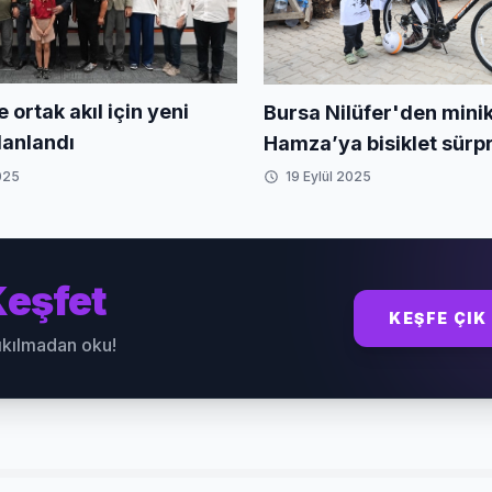
e ortak akıl için yeni
Bursa Nilüfer'den mini
anlandı
Hamza’ya bisiklet sürpr
025
19 Eylül 2025
eşfet
KEŞFE ÇIK
sıkılmadan oku!