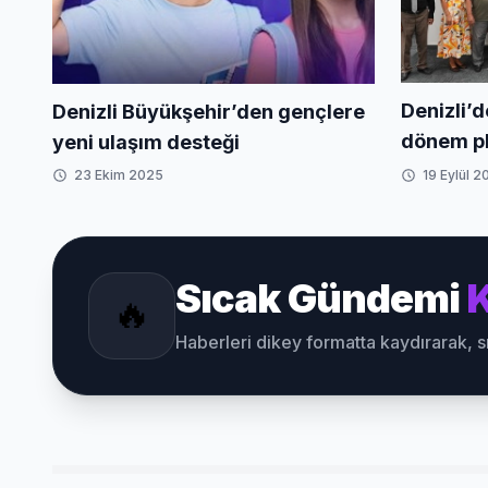
Denizli’d
Denizli Büyükşehir’den gençlere
dönem pl
yeni ulaşım desteği
23 Ekim 2025
19 Eylül 2
Sıcak Gündemi
K
🔥
Haberleri dikey formatta kaydırarak, 