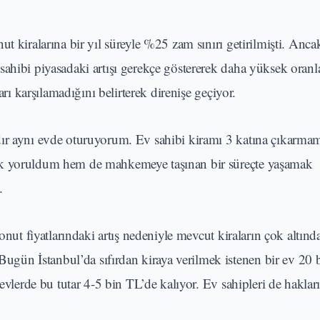
t kiralarına bir yıl süreyle %25 zam sınırı getirilmişti. Anca
ahibi piyasadaki artışı gerekçe göstererek daha yüksek oranla
arı karşılamadığını belirterek direnişe geçiyor.
ır aynı evde oturuyorum. Ev sahibi kiramı 3 katına çıkarmamı
ak yoruldum hem de mahkemeye taşınan bir süreçte yaşamak
.
onut fiyatlarındaki artış nedeniyle mevcut kiraların çok altınd
ün İstanbul’da sıfırdan kiraya verilmek istenen bir ev 20 
 evlerde bu tutar 4-5 bin TL’de kalıyor. Ev sahipleri de hakla