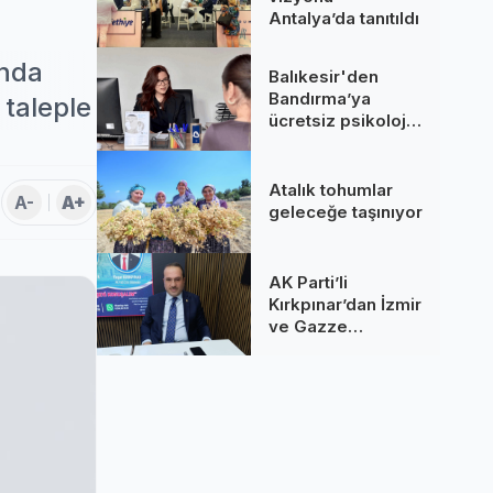
Antalya’da tanıtıldı
ında
Balıkesir'den
Bandırma’ya
 taleple
ücretsiz psikolojik
destek!
Atalık tohumlar
A-
A+
geleceğe taşınıyor
AK Parti’li
Kırkpınar’dan İzmir
ve Gazze
değerlendirmesi