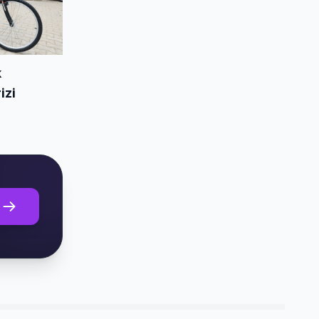
k
izi