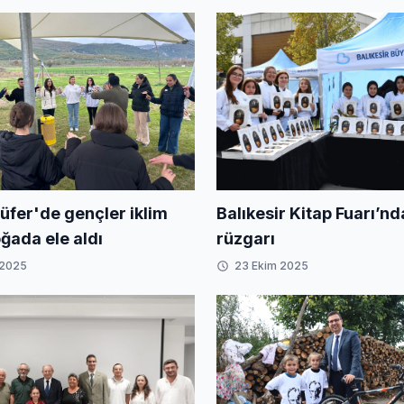
Balıkesir Kitap Fuarı’n
üfer'de gençler iklim
rüzgarı
oğada ele aldı
 2025
23 Ekim 2025