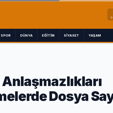
0
SPOR
DÜNYA
EĞITIM
SIYASET
YAŞAM
ı Anlaşmazlıkları
melerde Dosya Say