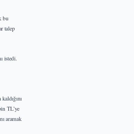
k bu
r talep
 istedi.
a kaldığını
bin TL’ye
rını aramak