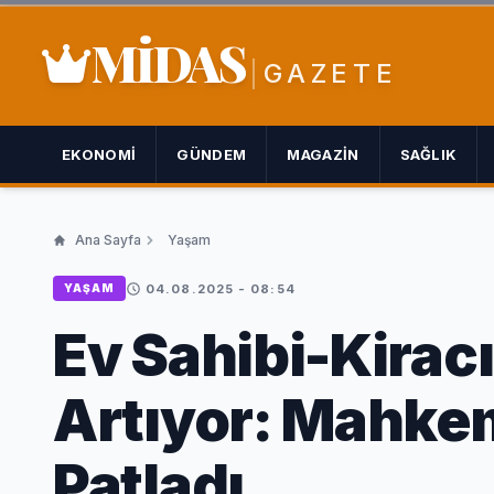
MİDAS
GAZETE
EKONOMI
GÜNDEM
MAGAZIN
SAĞLIK
Ana Sayfa
Yaşam
04.08.2025 - 08:54
YAŞAM
Ev Sahibi-Kirac
Artıyor: Mahke
Patladı