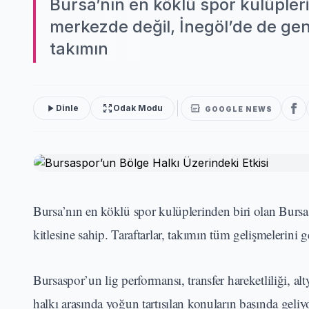
Bursa’nın en köklü spor kulüpler
merkezde değil, İnegöl’de de geniş
takımın
Dinle
Odak Modu
GOOGLE NEWS
Bursa’nın en köklü spor kulüplerinden biri olan Bursas
kitlesine sahip. Taraftarlar, takımın tüm gelişmelerini 
Bursaspor’un lig performansı, transfer hareketliliği,
halkı arasında yoğun tartışılan konuların başında geli