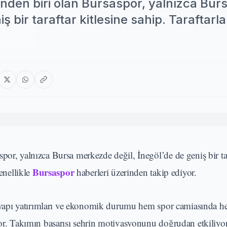
inden biri olan Bursaspor, yalnızca Bur
 bir taraftar kitlesine sahip. Taraftarla
por, yalnızca Bursa merkezde değil, İnegöl’de de geniş bir ta
Bursaspor
genellikle
haberleri üzerinden takip ediyor.
 altyapı yatırımları ve ekonomik durumu hem spor camiasında 
yor. Takımın başarısı şehrin motivasyonunu doğrudan etkiliyo