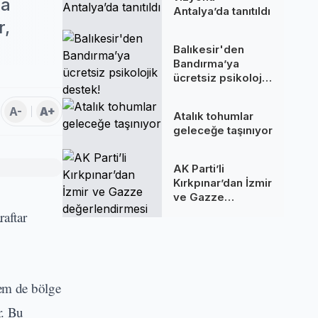
sa
Antalya’da tanıtıldı
r,
Balıkesir'den
Bandırma’ya
ücretsiz psikolojik
destek!
A-
A+
Atalık tohumlar
geleceğe taşınıyor
AK Parti’li
Kırkpınar’dan İzmir
ve Gazze
değerlendirmesi
raftar
hem de bölge
r. Bu