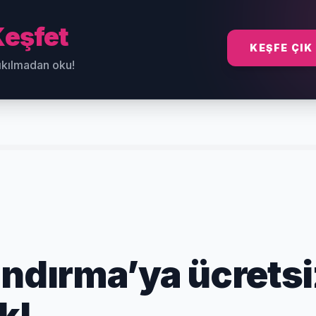
eşfet
KEŞFE ÇIK
sıkılmadan oku!
andırma’ya ücretsi