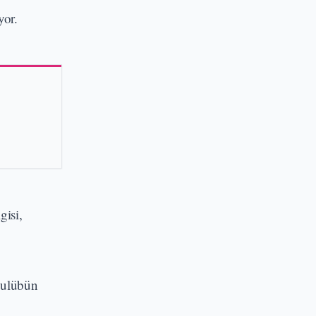
yor.
gisi,
 Kulübün