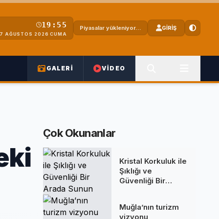
19:55
Piyasalar yükleniyor...
GİRİŞ
7 AĞUSTOS 2026 CUMA
GALERİ
VİDEO
Çok Okunanlar
eki
Kristal Korkuluk ile
Şıklığı ve
Güvenliği Bir
Arada Sunun
Muğla’nın turizm
vizyonu