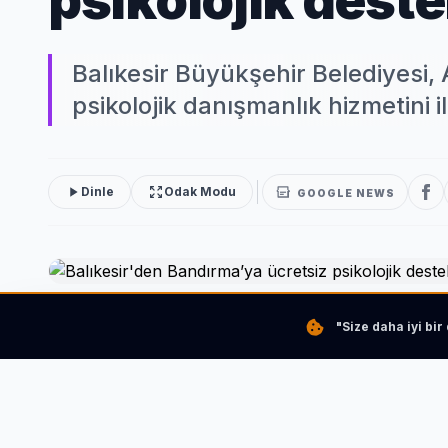
psikolojik deste
Balıkesir Büyükşehir Belediyesi, 
psikolojik danışmanlık hizmetini 
Dinle
Odak Modu
GOOGLE NEWS
"Size daha iyi bi
Balıkesir Büyükşehir Belediyesi, Aile Destek Merkezi ça
Bandırma’da başlattı. Hizmetin kısa süre içinde Manyas’