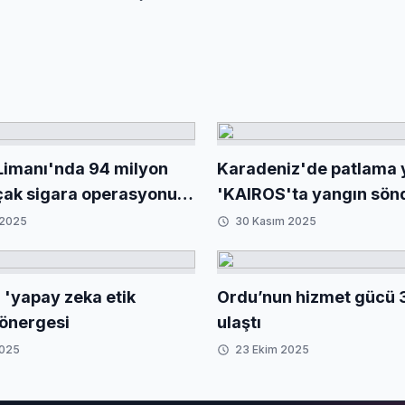
Limanı'nda 94 milyon
Karadeniz'de patlama
çak sigara operasyonu...
'KAIROS'ta yangın sönd
mha edildi
VIRAT'ın çeki operasy
 2025
30 Kasım 2025
sürüyor
'yapay zeka etik
Ordu’nun hizmet gücü 
yönergesi
ulaştı
2025
23 Ekim 2025