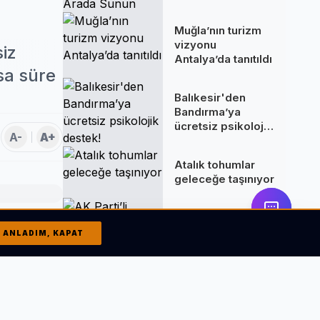
Arada Sunun
Muğla’nın turizm
vizyonu
siz
Antalya’da tanıtıldı
ısa süre
Balıkesir'den
Bandırma’ya
ücretsiz psikolojik
A-
A+
destek!
Atalık tohumlar
geleceğe taşınıyor
AK Parti’li
Kırkpınar’dan İzmir
ANLADIM, KAPAT
ve Gazze
değerlendirmesi
z