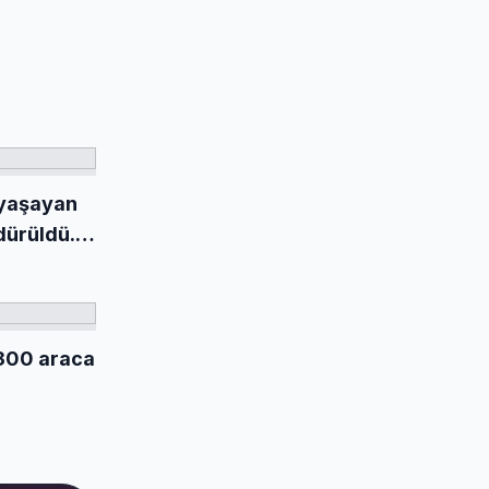
 yaşayan
ürüldü...
onu
300 araca