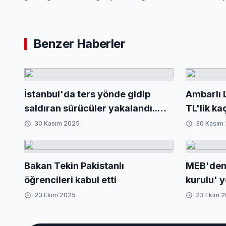
Benzer Haberler
İstanbul'da ters yönde gidip
Ambarlı 
saldıran sürücüler yakalandı..
TL'lik ka
Yeni kanunla ağır yaptırımlar
Tamamı i
30 Kasım 2025
30 Kasım
yolda
Bakan Tekin Pakistanlı
MEB'den 
öğrencileri kabul etti
kurulu' 
23 Ekim 2025
23 Ekim 