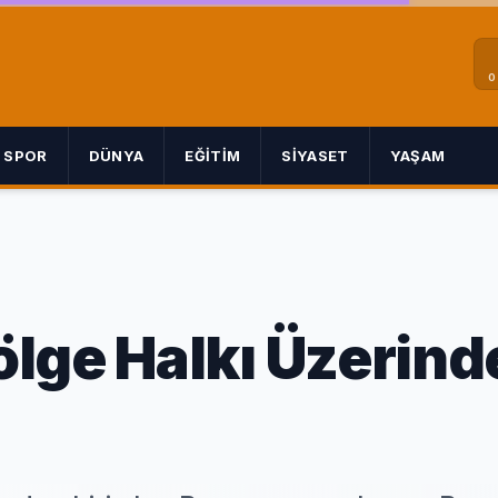
0
SPOR
DÜNYA
EĞITIM
SIYASET
YAŞAM
lge Halkı Üzerind