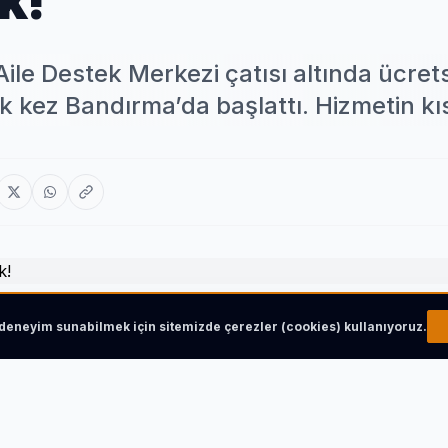
k!
Aile Destek Merkezi çatısı altında ücret
ilk kez Bandırma’da başlattı. Hizmetin k
r deneyim sunabilmek için sitemizde çerezler (cookies) kullanıyoruz.
tısı altında ücretsiz psikolojik danışmanlık hizmetini ilk ke
ta da hayata geçirilmesi planlanıyor.