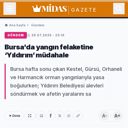
MİDAS
GAZETE
Ana Sayfa
Gündem
GÜNDEM
29.07.2025 - 23:10
Bursa'da yangın felaketine
‘Yıldırım’ müdahale
Bursa hafta sonu çıkan Kestel, Gürsü, Orhaneli
ve Harmancık orman yangınlarıyla yasa
boğulurken; Yıldırım Belediyesi alevleri
söndürmek ve afetin yaralarını sa
A-
A+
Dinle