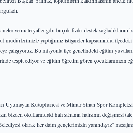
ni belirten Başkan Yılmaz, toplumların kalkınmasının ancak nite
rguladı.
neler ve materyaller gibi birçok fiziki destek sağladıklarını b
müdürlerimizle yaptığımız istişareler kapsamında, ilçedeki
eye çalışıyoruz. Bu misyonla ilçe genelindeki eğitim yuvalar
 yerinde tespit ediyor ve eğitim öğretim gören çocuklarımızın e
nan Uyumayan Kütüphanesi ve Mimar Sinan Spor Kompleksi’n
zın bizden okullarındaki halı sahanın halısının değişmesi tale
elediyesi olarak her daim gençlerimizin yanındayız” mesajını