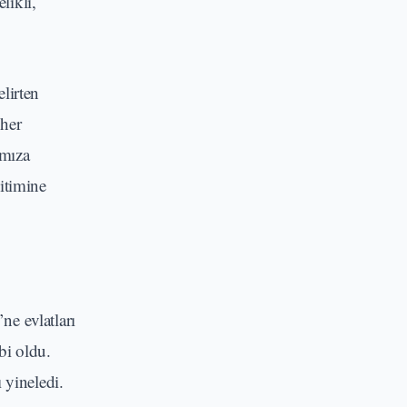
likli,
elirten
 her
ımıza
ğitimine
e evlatları
bi oldu.
 yineledi.