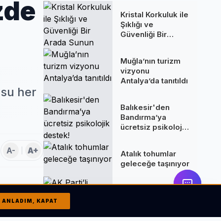
zde
Kristal Korkuluk ile
Şıklığı ve
Güvenliği Bir
Arada Sunun
Muğla’nın turizm
vizyonu
Antalya’da tanıtıldı
usu her
Balıkesir'den
Bandırma’ya
ücretsiz psikolojik
destek!
A-
A+
Atalık tohumlar
geleceğe taşınıyor
AK Parti’li
Kırkpınar’dan İzmir
ANLADIM, KAPAT
ve Gazze
değerlendirmesi