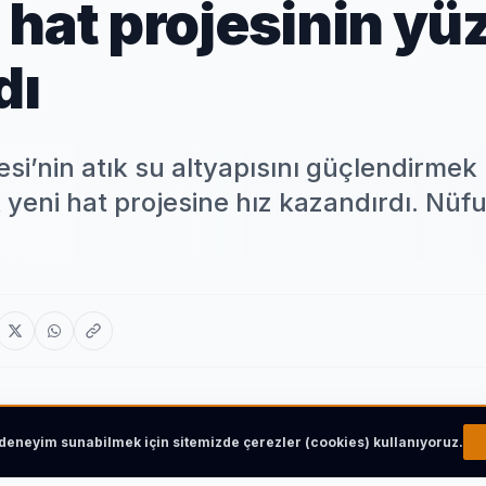
 hat projesinin yü
dı
i’nin atık su altyapısını güçlendirmek
k yeni hat projesine hız kazandırdı. Nüf
r deneyim sunabilmek için sitemizde çerezler (cookies) kullanıyoruz.