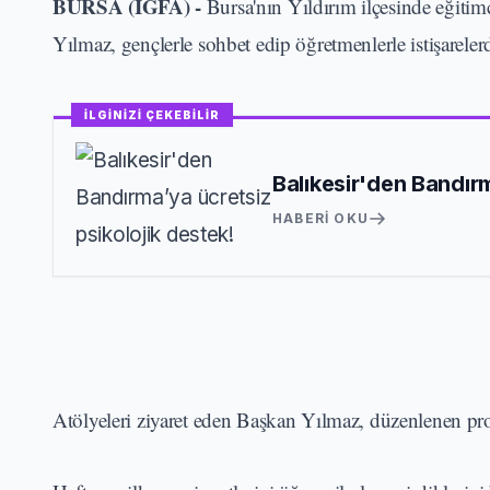
BURSA (İGFA) -
Bursa'nın Yıldırım ilçesinde eğitim
Yılmaz, gençlerle sohbet edip öğretmenlerle istişarele
İLGİNİZİ ÇEKEBİLİR
Balıkesir'den Bandırm
HABERI OKU
Atölyeleri ziyaret eden Başkan Yılmaz, düzenlenen p