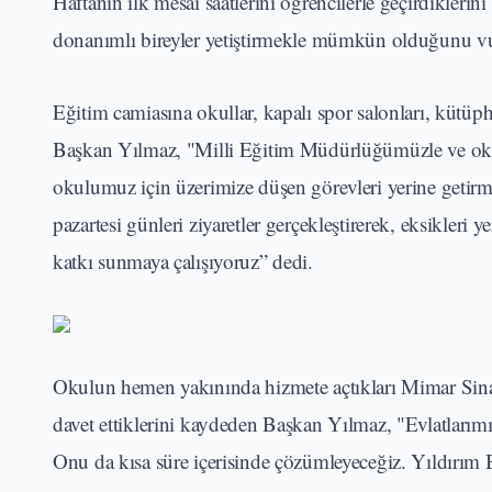
Haftanın ilk mesai saatlerini öğrencilerle geçirdikleri
donanımlı bireyler yetiştirmekle mümkün olduğunu vu
Eğitim camiasına okullar, kapalı spor salonları, kütüpha
Başkan Yılmaz, "Milli Eğitim Müdürlüğümüzle ve okul 
okulumuz için üzerimize düşen görevleri yerine getirm
pazartesi günleri ziyaretler gerçekleştirerek, eksikleri
katkı sunmaya çalışıyoruz” dedi.
Okulun hemen yakınında hizmete açtıkları Mimar Si
davet ettiklerini kaydeden Başkan Yılmaz, "Evlatlarımı
Onu da kısa süre içerisinde çözümleyeceğiz. Yıldırım B