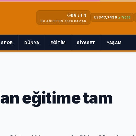
09:14
USD
47,7436
▲ %0,18
09 AĞUSTOS 2026 PAZAR
SPOR
DÜNYA
EĞITIM
SIYASET
YAŞAM
dan eğitime tam