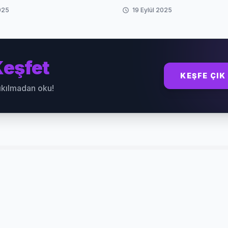
025
19 Eylül 2025
eşfet
KEŞFE ÇIK
sıkılmadan oku!