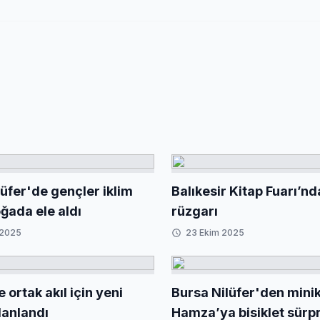
üfer'de gençler iklim
Balıkesir Kitap Fuarı’n
oğada ele aldı
rüzgarı
 2025
23 Ekim 2025
e ortak akıl için yeni
Bursa Nilüfer'den mini
anlandı
Hamza’ya bisiklet sürpr