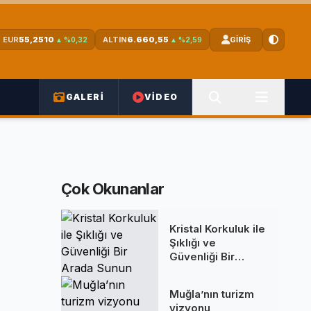
EUR
55,2510
ALTIN
6.660,55
GİRİŞ
▲ %0,32
▲ %2,59
GALERİ
VİDEO
Çok Okunanlar
Kristal Korkuluk ile
Şıklığı ve
Güvenliği Bir
Arada Sunun
Muğla’nın turizm
vizyonu