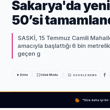
Sakarya'da yeni
50’si tamamlan
SASKİ, 15 Temmuz Camili Mahalles
amacıyla başlattığı 6 bin metreli
geçen g
Dinle
Odak Modu
GOOGLE NEWS
"Size daha iyi bi