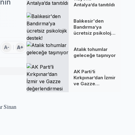
ının
Antalya’da tanıtıldı
Balıkesir'den
Bandırma’ya
ücretsiz psikolojik
destek!
A-
A+
Atalık tohumlar
geleceğe taşınıyor
AK Parti’li
Kırkpınar’dan İzmir
ve Gazze
değerlendirmesi
ar Sinan