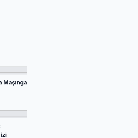
da Maşınga
k
izi