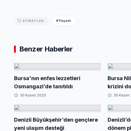
#Yaşam
ETIKETLER:
Benzer Haberler
Bursa'nın enfes lezzetleri
Bursa Nil
Osmangazi’de tanıtıldı
krizini d
30 Kasım 2025
30 Kasım
Denizli Büyükşehir’den gençlere
Denizli’d
yeni ulaşım desteği
dönem pl