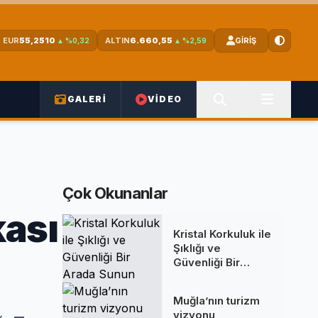
EUR
55,2510
ALTIN
6.660,55
GİRİŞ
▲ %0,32
▲ %2,59
GALERİ
VİDEO
Çok Okunanlar
kası
Kristal Korkuluk ile
Şıklığı ve
Güvenliği Bir
Arada Sunun
Muğla’nın turizm
vizyonu