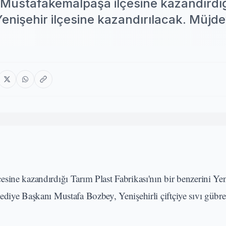
 Mustafakemalpaşa ilçesine kazandırdı
 Yenişehir ilçesine kazandırılacak. Müjde
sine kazandırdığı Tarım Plast Fabrikası'nın bir benzerini Yen
diye Başkanı Mustafa Bozbey, Yenişehirli çiftçiye sıvı gübre