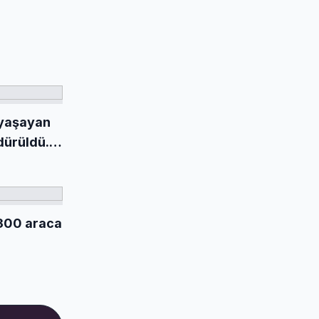
 yaşayan
ürüldü...
onu
300 araca