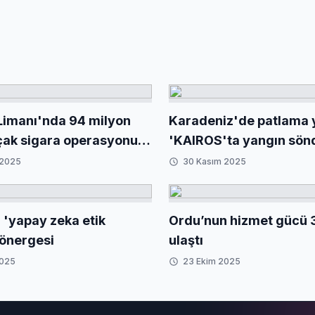
Limanı'nda 94 milyon
Karadeniz'de patlama
çak sigara operasyonu...
'KAIROS'ta yangın sönd
mha edildi
VIRAT'ın çeki operasy
 2025
30 Kasım 2025
sürüyor
'yapay zeka etik
Ordu’nun hizmet gücü 
yönergesi
ulaştı
2025
23 Ekim 2025