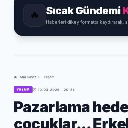
Sıcak Gündemi
K
🔥
Haberleri dikey formatta kaydırarak, 
Ana Sayfa
Yaşam
10.03.2025 - 20:55
YAŞAM
Pazarlama hedef
çocuklar... Erke