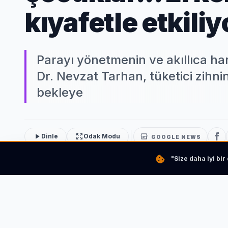
kıyafetle etkiliy
Parayı yönetmenin ve akıllıca h
Dr. Nevzat Tarhan, tüketici zihni
bekleye
Dinle
Odak Modu
GOOGLE NEWS
"Size daha iyi bi