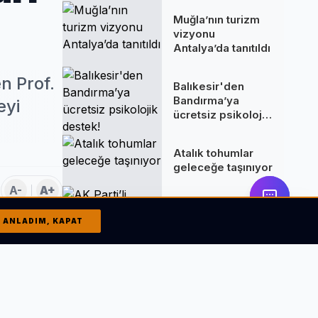
Muğla’nın turizm
vizyonu
Antalya’da tanıtıldı
n Prof.
Balıkesir'den
Bandırma’ya
eyi
ücretsiz psikolojik
destek!
Atalık tohumlar
geleceğe taşınıyor
A-
A+
AK Parti’li
Kırkpınar’dan İzmir
ANLADIM, KAPAT
ve Gazze
değerlendirmesi