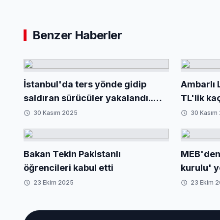
Benzer Haberler
İstanbul'da ters yönde gidip
Ambarlı 
saldıran sürücüler yakalandı..
TL'lik ka
Yeni kanunla ağır yaptırımlar
Tamamı i
30 Kasım 2025
30 Kasım
yolda
Bakan Tekin Pakistanlı
MEB'den 
öğrencileri kabul etti
kurulu' 
23 Ekim 2025
23 Ekim 