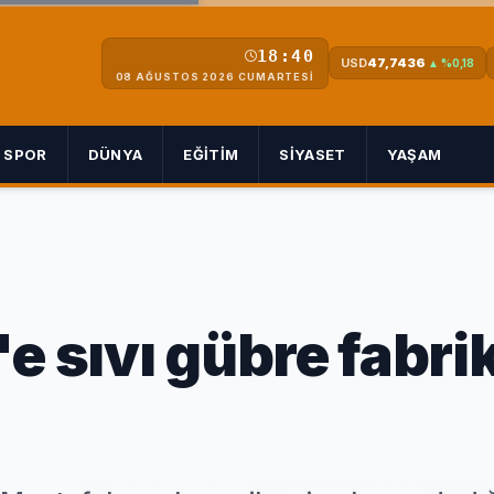
18:40
USD
47,7436
▲ %0,18
08 AĞUSTOS 2026 CUMARTESI
SPOR
DÜNYA
EĞITIM
SIYASET
YAŞAM
e sıvı gübre fabri