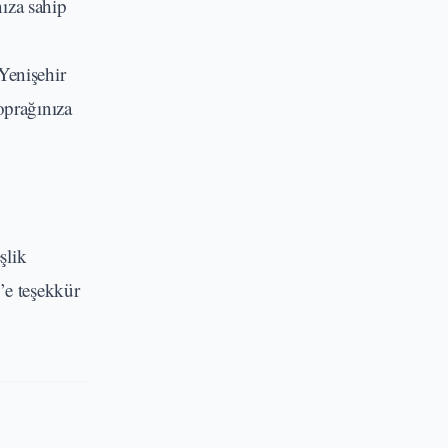
ıza sahip
Yenişehir
toprağınıza
şlik
’e teşekkür