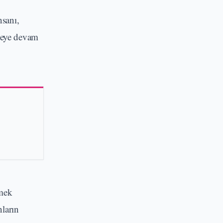
nsanı,
rmeye devam
tmek
ların