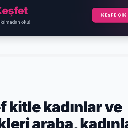
eşfet
KEŞFE ÇIK
sıkılmadan oku!
 kitle kadınlar ve
kleri araba, kadınl