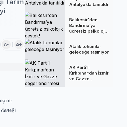
ğı Tarım
Antalya’da tanıtıldı
yi
Balıkesir'den
Bandırma’ya
ücretsiz psikolojik
destek!
A-
A+
Atalık tohumlar
geleceğe taşınıyor
AK Parti’li
Kırkpınar’dan İzmir
ve Gazze
değerlendirmesi
işehir
 desteği