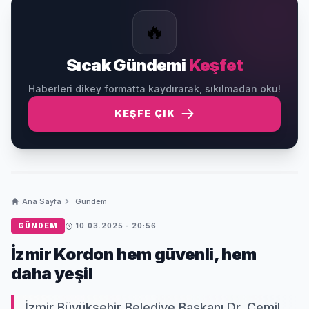
🔥
Sıcak Gündemi
Keşfet
Haberleri dikey formatta kaydırarak, sıkılmadan oku!
KEŞFE ÇIK
Ana Sayfa
Gündem
GÜNDEM
10.03.2025 - 20:56
İzmir Kordon hem güvenli, hem
daha yeşil
İzmir Büyükşehir Belediye Başkanı Dr. Cemil