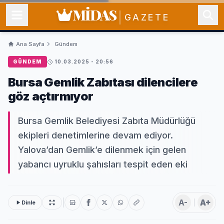
MİDAS
GAZETE
Ana Sayfa
Gündem
GÜNDEM
10.03.2025 - 20:56
Bursa Gemlik Zabıtası dilencilere
göz açtırmıyor
Bursa Gemlik Belediyesi Zabıta Müdürlüğü
ekipleri denetimlerine devam ediyor.
Yalova’dan Gemlik’e dilenmek için gelen
yabancı uyruklu şahısları tespit eden eki
A-
A+
Dinle