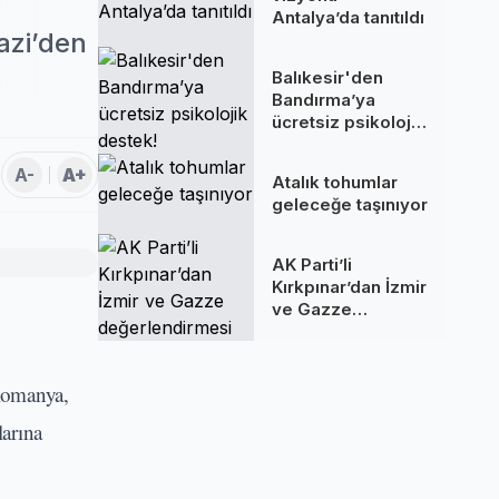
Antalya’da tanıtıldı
azi’den
Balıkesir'den
Bandırma’ya
ücretsiz psikolojik
destek!
A-
A+
Atalık tohumlar
geleceğe taşınıyor
AK Parti’li
Kırkpınar’dan İzmir
ve Gazze
değerlendirmesi
 Romanya,
larına