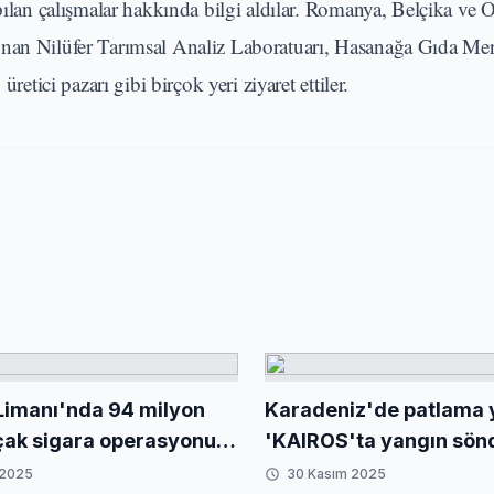
apılan çalışmalar hakkında bilgi aldılar. Romanya, Belçika ve
unan Nilüfer Tarımsal Analiz Laboratuarı, Hasanağa Gıda Mer
retici pazarı gibi birçok yeri ziyaret ettiler.
Limanı'nda 94 milyon
Karadeniz'de patlama
çak sigara operasyonu...
'KAIROS'ta yangın sönd
mha edildi
VIRAT'ın çeki operasy
 2025
30 Kasım 2025