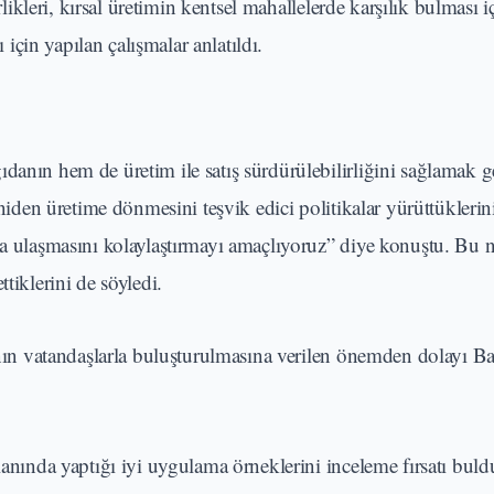
rlikleri, kırsal üretimin kentsel mahallelerde karşılık bulması i
ı için yapılan çalışmalar anlatıldı.
danın hem de üretim ile satış sürdürülebilirliğini sağlamak g
eniden üretime dönmesini teşvik edici politikalar yürüttüklerin
aya ulaşmasını kolaylaştırmayı amaçlıyoruz” diye konuştu. Bu 
tiklerini de söyledi.
danın vatandaşlarla buluşturulmasına verilen önemden dolayı B
lanında yaptığı iyi uygulama örneklerini inceleme fırsatı bul