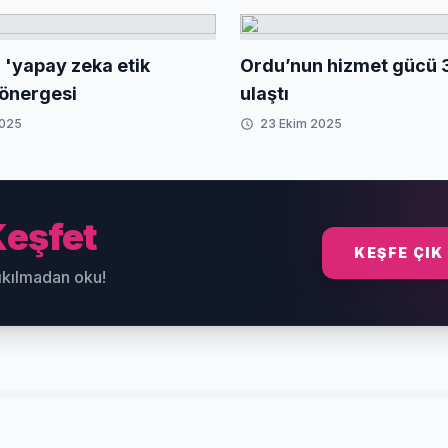
sürüyor
'yapay zeka etik
Ordu’nun hizmet gücü 
yönergesi
ulaştı
2025
23 Ekim 2025
eşfet
KEŞFE ÇIK
sıkılmadan oku!