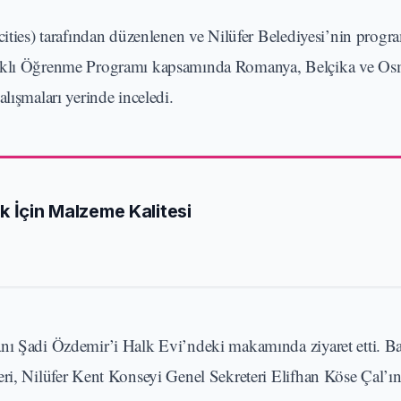
ties) tarafından düzenlenen ve Nilüfer Belediyesi’nin progr
ılıklı Öğrenme Programı kapsamında Romanya, Belçika ve O
lışmaları yerinde inceledi.
k İçin Malzeme Kalitesi
anı Şadi Özdemir’i Halk Evi’ndeki makamında ziyaret etti. B
eri, Nilüfer Kent Konseyi Genel Sekreteri Elifhan Köse Çal’