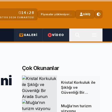
14:28
Piyasalar yükleniyor...
GİRİŞ
STOS 2026 CUMARTESI
GALERİ
VİDEO
Çok Okunanlar
ni
Kristal Korkuluk ile
Şıklığı ve
Güvenliği Bir
Arada Sunun
Muğla’nın turizm
vizyonu