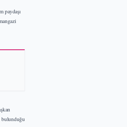
am paydaşı
smangazi
aşkan
ın bulunduğu