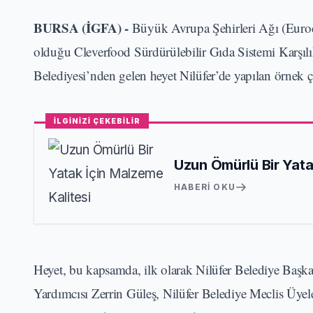
BURSA (İGFA) -
Büyük Avrupa Şehirleri Ağı (Euroci
olduğu Cleverfood Sürdürülebilir Gıda Sistemi Karş
Belediyesi’nden gelen heyet Nilüfer’de yapılan örnek ça
İLGİNİZİ ÇEKEBİLİR
Uzun Ömürlü Bir Yata
HABERI OKU
Heyet, bu kapsamda, ilk olarak Nilüfer Belediye Başk
Yardımcısı Zerrin Güleş, Nilüfer Belediye Meclis Üyel