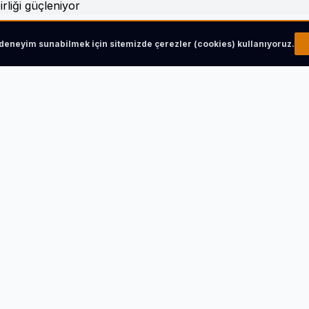
r deneyim sunabilmek için sitemizde çerezler (cookies) kullanıyoruz.
ükşehir Belediye Başkanı Uğur İbrahim Altay, birliğin faaliy
 (TDBB) ve Konya Büyükşehir Belediye Başkanı Uğur İbrahim
emde ortaya atılan polemiklere yanıt verdi.
a’ya ücretsiz psikolojik destek!