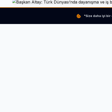
"Size daha iyi bi
Türk Dünyası Belediyeler Birliği (TDBB) ve Konya Büy
polemiklere yanıt veren bir açıklama yaptı.
KONYA (İGFA) -
Türk Dünyası Belediyeler Birliği
birliğin çalışmaları ve hedeflerini açıklayarak son dön
İLGİNİZİ ÇEKEBİLİR
Balıkesir'den Bandırm
HABERI OKU