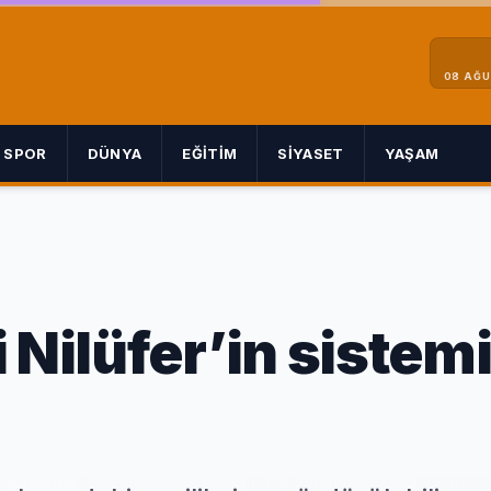
08 AĞU
SPOR
DÜNYA
EĞITIM
SIYASET
YAŞAM
 Nilüfer’in sistemi