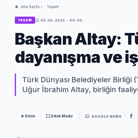
Ana Sayfa
Yaşam
05.06.2025 - 00:09
YAŞAM
Başkan Altay: T
dayanışma ve iş 
Türk Dünyası Belediyeler Birliğ
Uğur İbrahim Altay, birliğin faali
Dinle
Odak Modu
GOOGLE NEWS