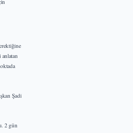
çin
erektiğine
i anlatan
noktada
aşkan Şadi
du. 2 gün