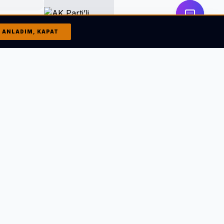
AK Parti’li
Kırkpınar’dan İzmir
ANLADIM, KAPAT
ve Gazze
değerlendirmesi
etlerini ve
 Altay,