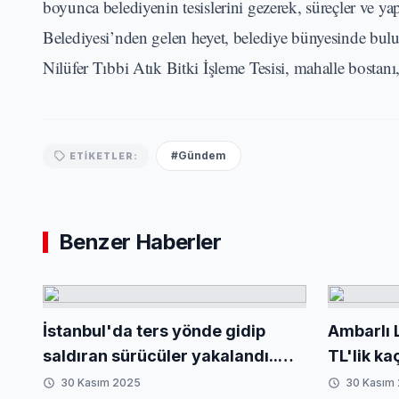
boyunca belediyenin tesislerini gezerek, süreçler ve y
Belediyesi’nden gelen heyet, belediye bünyesinde bul
Nilüfer Tıbbi Atık Bitki İşleme Tesisi, mahalle bostanı, ü
#Gündem
ETIKETLER:
Benzer Haberler
İstanbul'da ters yönde gidip
Ambarlı 
saldıran sürücüler yakalandı..
TL'lik ka
Yeni kanunla ağır yaptırımlar
Tamamı i
30 Kasım 2025
30 Kasım