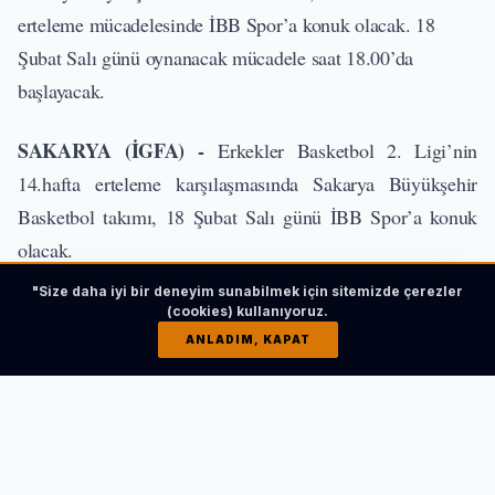
erteleme mücadelesinde İBB Spor’a konuk olacak. 18
Şubat Salı günü oynanacak mücadele saat 18.00’da
başlayacak.
SAKARYA (İGFA) -
Erkekler Basketbol 2. Ligi’nin
14.hafta erteleme karşılaşmasında Sakarya Büyükşehir
Basketbol takımı, 18 Şubat Salı günü İBB Spor’a konuk
olacak.
"Size daha iyi bir deneyim sunabilmek için sitemizde çerezler
İLGİNİZİ ÇEKEBİLİR
(cookies) kullanıyoruz.
ANLADIM, KAPAT
Gaziantep’te rekorlar kırıldı, ödüller sahiplerini
buldu
HABERI OKU