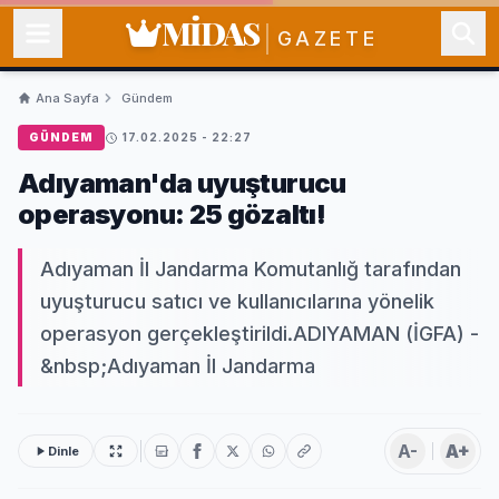
MİDAS
GAZETE
Ana Sayfa
Gündem
GÜNDEM
17.02.2025 - 22:27
Adıyaman'da uyuşturucu
operasyonu: 25 gözaltı!
Adıyaman İl Jandarma Komutanlığ tarafından
uyuşturucu satıcı ve kullanıcılarına yönelik
operasyon gerçekleştirildi.ADIYAMAN (İGFA) -
&nbsp;Adıyaman İl Jandarma
A-
A+
Dinle