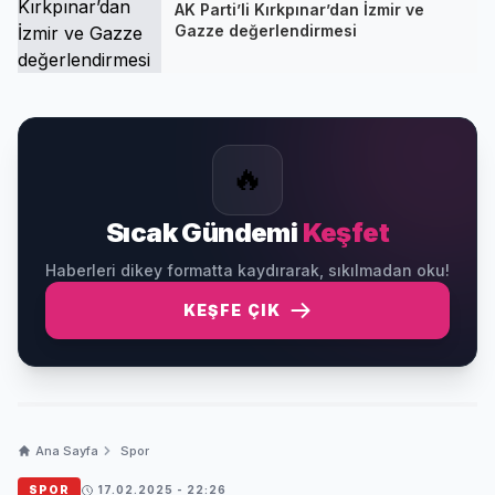
AK Parti’li Kırkpınar’dan İzmir ve
Gazze değerlendirmesi
🔥
Sıcak Gündemi
Keşfet
Haberleri dikey formatta kaydırarak, sıkılmadan oku!
KEŞFE ÇIK
Ana Sayfa
Spor
SPOR
17.02.2025 - 22:26